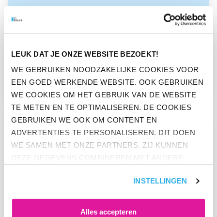
NIEUWS
IMPACT WTP HANGT AF VAN
LEUK DAT JE ONZE WEBSITE BEZOEKT!
KEUZES DIE WERKGEVER MET
WE GEBRUIKEN NOODZAKELIJKE COOKIES VOOR
ADVISEUR MAAKT
EEN GOED WERKENDE WEBSITE. OOK GEBRUIKEN
WE COOKIES OM HET GEBRUIK VAN DE WEBSITE
TE METEN EN TE OPTIMALISEREN. DE COOKIES
GA NAAR “WERKENDE NEDERLANDER WIL IN 2023 VOORAL 
GEBRUIKEN WE OOK OM CONTENT EN
ADVERTENTIES TE PERSONALISEREN. DIT DOEN
WE SAMEN MET ONZE PARTNERS. ZIJ KUNNEN
DEZE GEGEVENS COMBINEREN MET ANDERE
INFORMATIE DIE ZE AL HEBBEN. KLIK OP 'ALLES
INSTELLINGEN
ACCEPTEREN' ALS JE INSTEMT MET ALLE
COOKIES. KLIK OP 'WEIGEREN' ALS JE ALLEEN
NOODZAKELIJKE COOKIES WILT. ONDER 'ZELF
Alles accepteren