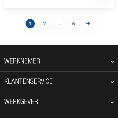
1
2
…
6
VOLGENDE
FOOTER NAVIGATIE
WERKNEMER
KLANTENSERVICE
WERKGEVER