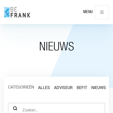
Slu
MENU
NIEUWS
CATEGORIEËN
ALLES
ADVISEUR
BEFIT
NIEUWS
O
ZOEK NAAR: