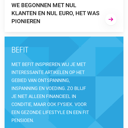
WE BEGONNEN MET NUL
KLANTEN EN NUL EURO, HET WAS
PIONIEREN
BEFIT
MET BEFIT INSPIREREN WIJ JE MET
INTERESSANTE ARTIKELEN OP HET
GEBIED VAN ONTSPANNING,
INSPANNING EN VOEDING. ZO BLIJF
JE NIET ALLEEN FINANCIEEL IN
CONDITIE, MAAR OOK FYSIEK. VOOR
EEN GEZONDE LIFESTYLE EN EEN FIT
PENSIOEN.