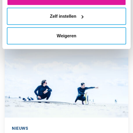
INSTELLEN' VIND JE MEER INFORMATIE. JE KUNT
ALTIJD JE TOESTEMMING VOOR DE COOKIES
PERS
Zelf instellen
WIJZIGEN.
WERKENDE NEDERLANDER WIL IN
2023 VOORAL BEZUINIGEN
Weigeren
GA NAAR “WE BEGONNEN MET NUL KLANTEN EN NUL EURO,
NIEUWS