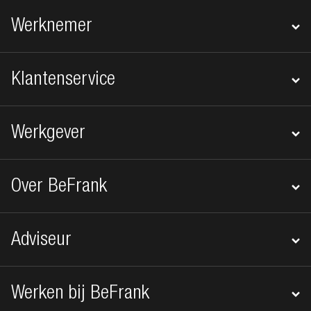
Footer navigatie
Werknemer
Klantenservice
Werkgever
Over BeFrank
Adviseur
Werken bij BeFrank