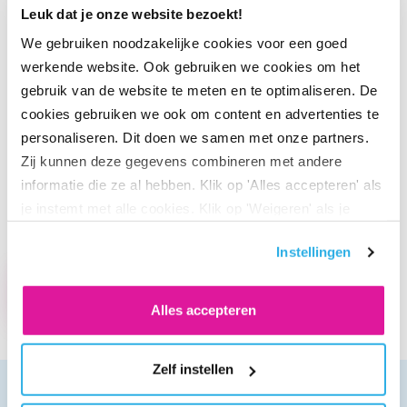
Leuk dat je onze website bezoekt!
We gebruiken noodzakelijke cookies voor een goed
#2 Duurzame bedrijfsvoering
werkende website. Ook gebruiken we cookies om het
gebruik van de website te meten en te optimaliseren. De
We ondernemen met respect voor natuur en milieu. Daarbij
cookies gebruiken we ook om content en advertenties te
houden we onze eigen CO
-footprint zo laag mogelijk.
2
personaliseren. Dit doen we samen met onze partners.
Tegelijkertijd weten we ook: in onze bedrijfsvoering is altijd
Zij kunnen deze gegevens combineren met andere
nog iets te winnen. Denk aan het verlagen van ons
informatie die ze al hebben. Klik op 'Alles accepteren' als
energieverbruik. Of de keuzes die we maken voor ons
je instemt met alle cookies. Klik op 'Weigeren' als je
kantoor en de mobiliteit van onze medewerkers.
alleen noodzakelijke cookies wilt. Onder 'Zelf instellen'
Instellingen
vind je meer informatie. Je kunt altijd je toestemming
Lees verder
voor de cookies wijzigen.
Alles accepteren
Zelf instellen