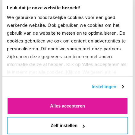
Leuk dat je onze website bezoekt!
We gebruiken noodzakelijke cookies voor een goed
werkende website. Ook gebruiken we cookies om het
gebruik van de website te meten en te optimaliseren. De
cookies gebruiken we ook om content en advertenties te
Binnenkort beschikbaar
personaliseren. Dit doen we samen met onze partners.
Zij kunnen deze gegevens combineren met andere
informatie die ze al hebben. Klik op 'Alles accepteren' als
je instemt met alle cookies. Klik op 'Weigeren' als je
alleen noodzakelijke cookies wilt. Onder 'Zelf instellen'
Instellingen
vind je meer informatie. Je kunt altijd je toestemming
voor de cookies wijzigen.
Alles accepteren
Zelf instellen