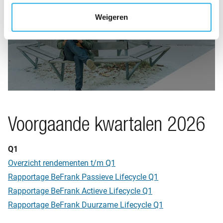
Binnenkort beschikbaar
Weigeren
Voorgaande kwartalen 2026
Q1
Overzicht rendementen t/m Q1
Rapportage BeFrank Passieve Lifecycle Q1
Rapportage BeFrank Actieve Lifecycle Q1
Rapportage BeFrank Duurzame Lifecycle Q1