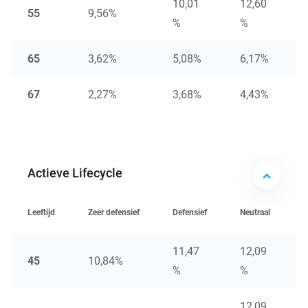
10,01
12,60
55
9,56%
%
%
65
3,62%
5,08%
6,17%
67
2,27%
3,68%
4,43%
Actieve Lifecycle
Leeftijd
Zeer defensief
Defensief
Neutraal
O
11,47
12,09
45
10,84%
%
%
12,09