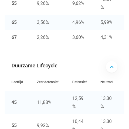
55
9,26%
9,62%
%
65
3,56%
4,96%
5,99%
67
2,26%
3,60%
4,31%
Duurzame Lifecycle
Leeftijd
Zeer defensief
Defensief
Neutraal
O
12,59
13,30
45
11,88%
%
%
10,44
13,30
55
9,92%