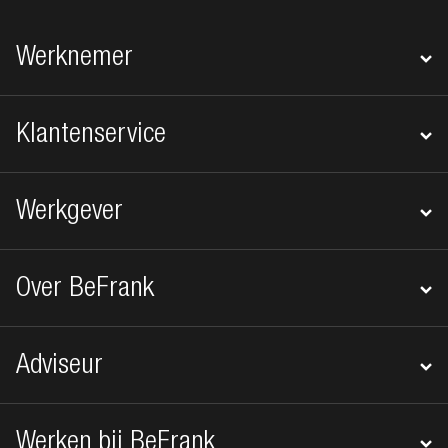
Footer navigatie
Werknemer
Klantenservice
Werkgever
Over BeFrank
Adviseur
Werken bij BeFrank