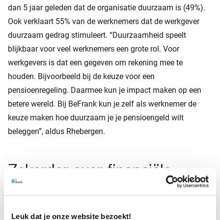
dan 5 jaar geleden dat de organisatie duurzaam is (49%).
Ook verklaart 55% van de werknemers dat de werkgever
duurzaam gedrag stimuleert. “Duurzaamheid speelt
blijkbaar voor veel werknemers een grote rol. Voor
werkgevers is dat een gegeven om rekening mee te
houden. Bijvoorbeeld bij de keuze voor een
pensioenregeling. Daarmee kun je impact maken op een
betere wereld. Bij BeFrank kun je zelf als werknemer de
keuze maken hoe duurzaam je je pensioengeld wilt
beleggen”, aldus Rhebergen.
Zekerder over financiële
toekomst
Leuk dat je onze website bezoekt!
Rhebergen signaleert bij werknemers een positieve kijk op