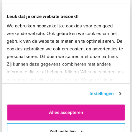
de pensioenregeling aanpast?
Leuk dat je onze website bezoekt!
We gebruiken noodzakelijke cookies voor een goed
werkende website. Ook gebruiken we cookies om het
Moet ik zelf actie ondernemen om
gebruik van de website te meten en te optimaliseren. De
mijn pensioenregeling aan te passen?
cookies gebruiken we ook om content en advertenties te
personaliseren. Dit doen we samen met onze partners.
Zij kunnen deze gegevens combineren met andere
informatie die ze al hebben. Klik op 'Alles accepteren' als
je instemt met alle cookies. Klik op 'Weigeren' als je
Wanneer hoor ik wat er in mijn
alleen noodzakelijke cookies wilt. Onder 'Zelf instellen'
pensioenregeling verandert?
Instellingen
vind je meer informatie. Je kunt altijd je toestemming
voor de cookies wijzigen.
Alles accepteren
Hoe werkt de overgang naar de nieuwe
Zelf instellen