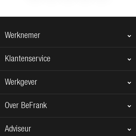
Footer navigatie
Werknemer
Klantenservice
Werkgever
Over BeFrank
Adviseur