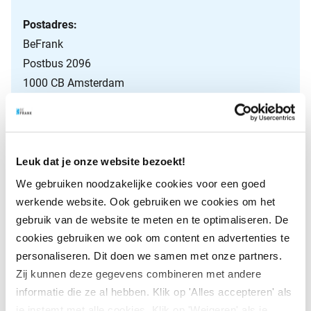
Postadres:
BeFrank
Postbus 2096
1000 CB Amsterdam
Contactformulier
Leuk dat je onze website bezoekt!
Ik ben een:
We gebruiken noodzakelijke cookies voor een goed
Werknemer
werkende website. Ook gebruiken we cookies om het
Werkgever
gebruik van de website te meten en te optimaliseren. De
cookies gebruiken we ook om content en advertenties te
Adviseur
personaliseren. Dit doen we samen met onze partners.
Naam
(Vereist)
Zij kunnen deze gegevens combineren met andere
informatie die ze al hebben. Klik op 'Alles accepteren' als
je instemt met alle cookies. Klik op 'Weigeren' als je