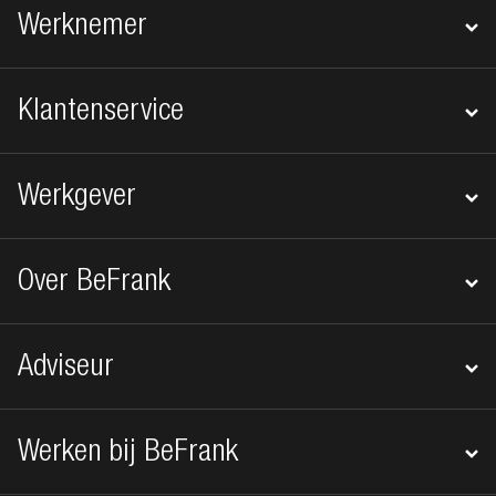
Footer navigatie
Werknemer
Klantenservice
Werkgever
Over BeFrank
Adviseur
Werken bij BeFrank