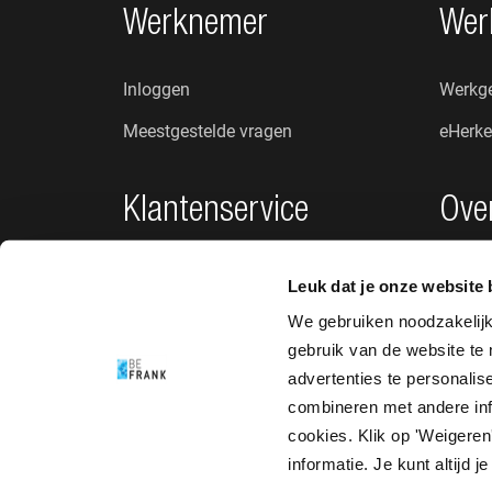
Footer navigatie
Werknemer
Wer
Inloggen
Werkge
Meestgestelde vragen
eHerke
Klantenservice
Ove
Privacybeleid
Wie zij
Leuk dat je onze website 
Klachten en suggesties
Nieuw
We gebruiken noodzakelij
gebruik van de website te
Toegankelijkheid
advertenties te personali
combineren met andere info
cookies. Klik op 'Weigeren'
informatie. Je kunt altijd