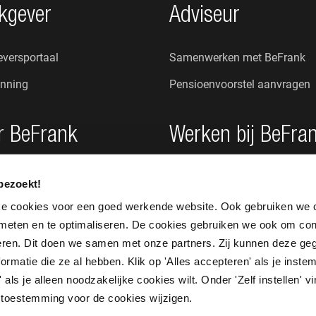
kgever
Adviseur
versportaal
Samenwerken met BeFrank
nning
Pensioenvoorstel aanvragen
r BeFrank
Werken bij BeFra
n wij?
Onze cultuur
bezoekt!
s
Vacatures
ke cookies voor een goed werkende website. Ook gebruiken we 
 meten en te optimaliseren. De cookies gebruiken we ook om con
seren. Dit doen we samen met onze partners. Zij kunnen deze g
rmatie die ze al hebben. Klik op 'Alles accepteren' als je instem
 als je alleen noodzakelijke cookies wilt. Onder 'Zelf instellen' v
 je toestemming voor de cookies wijzigen.