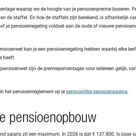
ercentage waarop we de hoogte van je pensioenpremie baseren. P
an de staffel. En hoe de staffels zijn berekend, is afhankelijk va
 of je pensioenregeling voldoet aan de oude of nieuwe pensioen
nsioenwet kan je een pensioenregeling hebben waarbij elke leef
 heeft.
pensioenwet zijn de premiepercentages voor iedereen gelijk, van
 in het pensioenreglement op je
persoonlijke pensioenpagina
.
e pensioenopbouw
d salaris zit een maximum. In 2026 is dat € 137.800. Is jouw sa