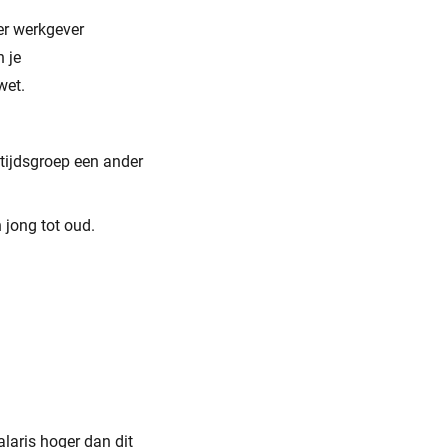
er werkgever
n je
wet.
tijdsgroep een ander
 jong tot oud.
laris hoger dan dit