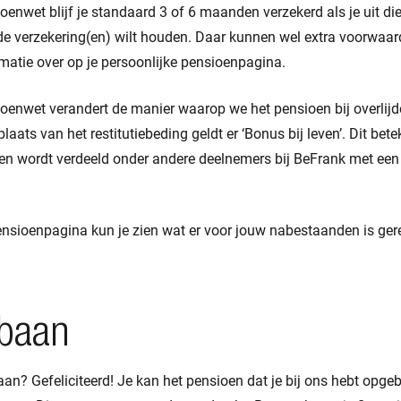
enwet blijf je standaard 3 of 6 maanden verzekerd als je uit di
je de verzekering(en) wilt houden. Daar kunnen wel extra voorwaar
rmatie over op je persoonlijke pensioenpagina.
oenwet verandert de manier waarop we het pensioen bij overlijd
 plaats van het restitutiebeding geldt er ‘Bonus bij leven’. Dit bete
 wordt verdeeld onder andere deelnemers bij BeFrank met een 
ensioenpagina kun je zien wat er voor jouw nabestaanden is gere
baan
aan? Gefeliciteerd! Je kan het pensioen dat je bij ons hebt o