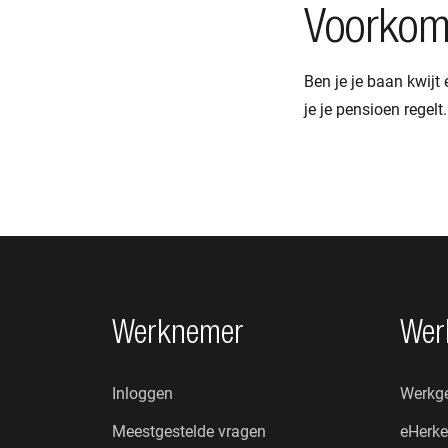
Voorkom
Ben je je baan kwijt
je je pensioen regel
Footer navigatie
Werknemer
Wer
Inloggen
Werkge
Meestgestelde vragen
eHerke