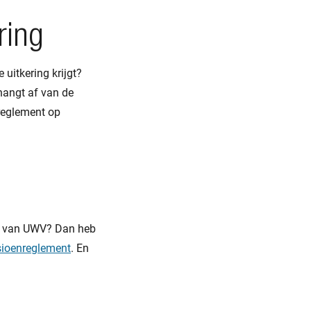
ring
 uitkering krijgt?
hangt af van de
nreglement op
ing van UWV? Dan heb
ioenreglement
. En