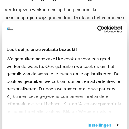
Verder geven werknemers op hun persoonlijke
pensioenpagina wijzigingen door. Denk aan het veranderen
van hun risicoprofiel of hun pensioendatum. Werknemers
bekijken hun
persoonlijke pensioenpagina
op hun
computer of via onze handige
app ‘Mijn Pensioen’
.
Leuk dat je onze website bezoekt!
We gebruiken noodzakelijke cookies voor een goed
Werkgeversportaal voor
werkende website. Ook gebruiken we cookies om het
gebruik van de website te meten en te optimaliseren. De
werkgevers
cookies gebruiken we ook om content en advertenties te
personaliseren. Dit doen we samen met onze partners.
Ook je klant krijgt een eigen inlogomgeving:
het
Zij kunnen deze gegevens combineren met andere
werkgeversportaal
. Hierin staat de pensioeninformatie van
informatie die ze al hebben. Klik op 'Alles accepteren' als
alle werknemers overzichtelijk bij elkaar. Denk aan:
je instemt met alle cookies. Klik op 'Weigeren' als je
alleen noodzakelijke cookies wilt. Onder 'Zelf instellen'
Instellingen
vind je meer informatie. Je kunt altijd je toestemming