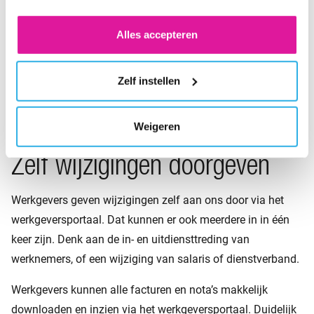
juridische documenten
voor de cookies wijzigen.
facturen
Alles accepteren
de rekening-courant bij BeFrank
Zelf instellen
deelnemersgegevens
pensioencommunicatie
Weigeren
Zelf wijzigingen doorgeven
Werkgevers geven wijzigingen zelf aan ons door via het
werkgeversportaal. Dat kunnen er ook meerdere in in één
keer zijn. Denk aan de in- en uitdiensttreding van
werknemers, of een wijziging van salaris of dienstverband.
Werkgevers kunnen alle facturen en nota’s makkelijk
downloaden en inzien via het werkgeversportaal. Duidelijk