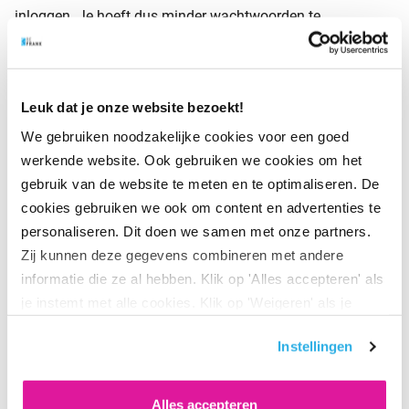
inloggen. Je hoeft dus minder wachtwoorden te
onthouden. Makkelijk, veilig en betrouwbaar.
Meer
informatie vind je op eherkenning.nl
.
Wil je inloggen op het werkgeversportaal van BeFrank?
Leuk dat je onze website bezoekt!
Dan heb je een eHerkenningsmiddel van niveau 3 (EH3)
We gebruiken noodzakelijke cookies voor een goed
nodig. Dat herken je aan het volgende logo:
werkende website. Ook gebruiken we cookies om het
gebruik van de website te meten en te optimaliseren. De
cookies gebruiken we ook om content en advertenties te
personaliseren. Dit doen we samen met onze partners.
Zij kunnen deze gegevens combineren met andere
informatie die ze al hebben. Klik op 'Alles accepteren' als
je instemt met alle cookies. Klik op 'Weigeren' als je
alleen noodzakelijke cookies wilt. Onder 'Zelf instellen'
Zo log je in met eHerkenning
Instellingen
vind je meer informatie. Je kunt altijd je toestemming
voor de cookies wijzigen.
In ons
overzichtelijke stappenplan
(PDF) staat precies
Alles accepteren