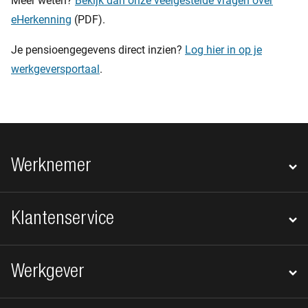
Meer weten?
Bekijk dan onze veelgestelde vragen over
eHerkenning
(PDF).
Je pensioengegevens direct inzien?
Log hier in op je
werkgeversportaal
.
Footer navigatie
Werknemer
Klantenservice
Werkgever