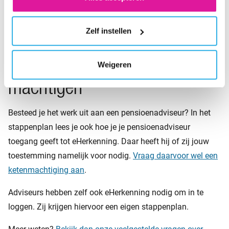
welke stappen je moet nemen om in te loggen met
eHerkenning.
Zelf instellen
Je pensioenadviseur
Weigeren
machtigen
Besteed je het werk uit aan een pensioenadviseur? In het
stappenplan lees je ook hoe je je pensioenadviseur
toegang geeft tot eHerkenning. Daar heeft hij of zij jouw
toestemming namelijk voor nodig.
Vraag daarvoor wel een
ketenmachtiging aan
.
Adviseurs hebben zelf ook eHerkenning nodig om in te
loggen. Zij krijgen hiervoor een eigen stappenplan.