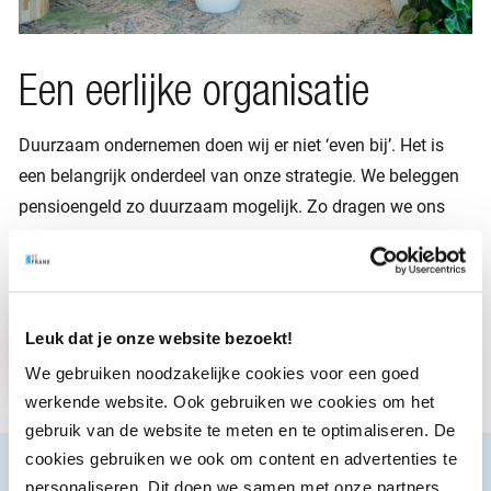
Een eerlijke organisatie
Duurzaam ondernemen doen wij er niet ‘even bij’. Het is
een belangrijk onderdeel van onze strategie. We beleggen
pensioengeld zo duurzaam mogelijk. Zo dragen we ons
steentje bij aan een leefbare planeet voor iedereen. Sinds
april 2024 zijn we
B Corp-gecertificeerd
!
Lees meer
Leuk dat je onze website bezoekt!
We gebruiken noodzakelijke cookies voor een goed
werkende website. Ook gebruiken we cookies om het
gebruik van de website te meten en te optimaliseren. De
cookies gebruiken we ook om content en advertenties te
personaliseren. Dit doen we samen met onze partners.