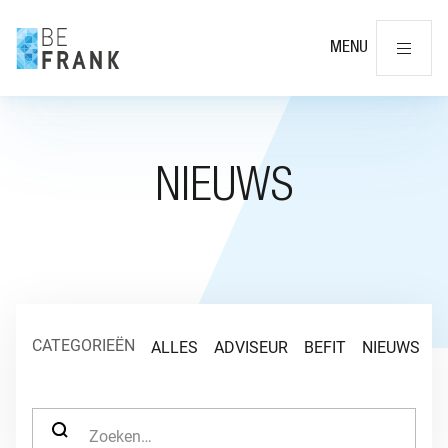
Slu
MENU
NIEUWS
CATEGORIEËN
ALLES
ADVISEUR
BEFIT
NIEUWS
O
ZOEK NAAR: