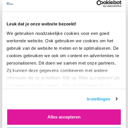
beleggen voor de pensioenopbouw en dus voor de lange
termijn. De beleggingsprincipes van BeFrank zijn gemaakt
voor goede en lastige tijden.
Leuk dat je onze website bezoekt!
We gebruiken noodzakelijke cookies voor een goed
werkende website. Ook gebruiken we cookies om het
Altijd zicht op beleggingsrendementen
gebruik van de website te meten en te optimaliseren. De
Wist je dat werknemers 24/7 hun beleggingsrendementen
cookies gebruiken we ook om content en advertenties te
bij BeFrank kunnen volgen? Dat kan heel eenvoudig via
personaliseren. Dit doen we samen met onze partners.
onze app en op hun
persoonlijke pensioenpagina.
Zij kunnen deze gegevens combineren met andere
informatie die ze al hebben. Klik op 'Alles accepteren' als
je instemt met alle cookies. Klik op 'Weigeren' als je
We hebben deze informatie met veel zorg samengesteld, je
alleen noodzakelijke cookies wilt. Onder 'Zelf instellen'
kunt er geen rechten aan ontlenen.
Instellingen
vind je meer informatie. Je kunt altijd je toestemming
voor de cookies wijzigen.
Alles accepteren