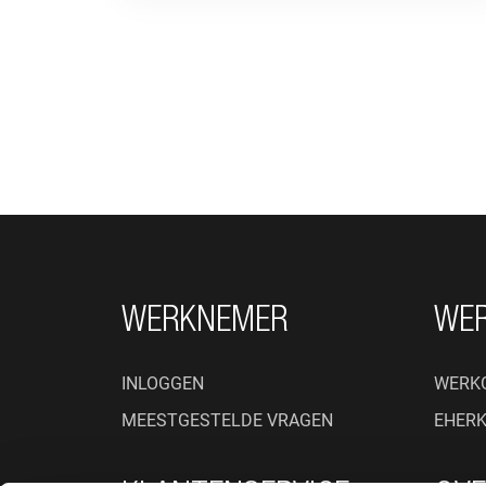
FOOTER NAVIGATIE
WERKNEMER
WE
INLOGGEN
WERK
MEESTGESTELDE VRAGEN
EHER