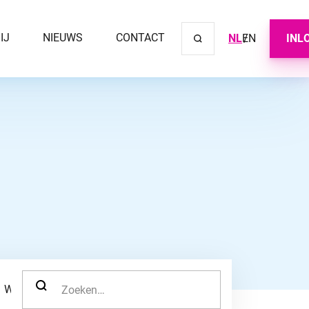
IJ
NIEUWS
CONTACT
NL
EN
INL
Sluit ve
ZOEK NAAR:
WERKNEMER