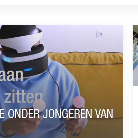
EREN VAN START”
G
E ONDER JONGEREN VAN