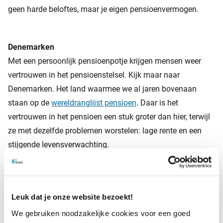
geen harde beloftes, maar je eigen pensioenvermogen.
Denemarken
Met een persoonlijk pensioenpotje krijgen mensen weer
vertrouwen in het pensioenstelsel. Kijk maar naar
Denemarken. Het land waarmee we al jaren bovenaan
staan op de
wereldranglijst pensioen
. Daar is het
vertrouwen in het pensioen een stuk groter dan hier, terwijl
ze met dezelfde problemen worstelen: lage rente en een
stijgende levensverwachting.
Het grote verschil? De Denen werken al jaren met
persoonlijke pensioenpotjes. Ze kunnen zelf zien hoe hun
Leuk dat je onze website bezoekt!
geld groeit. En krijgen geen loze beloftes voorgeschoteld
We gebruiken noodzakelijke cookies voor een goed