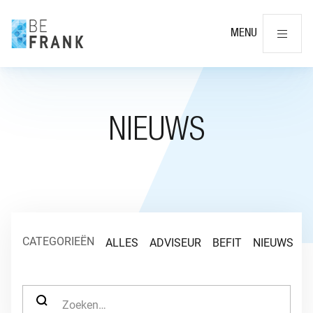
Slu
MENU
NIEUWS
CATEGORIEËN
ALLES
ADVISEUR
BEFIT
NIEUWS
O
ZOEK NAAR: