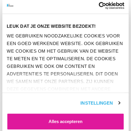
LEUK DAT JE ONZE WEBSITE BEZOEKT!
WE GEBRUIKEN NOODZAKELIJKE COOKIES VOOR
EEN GOED WERKENDE WEBSITE. OOK GEBRUIKEN
WE COOKIES OM HET GEBRUIK VAN DE WEBSITE
NIEUWS
TE METEN EN TE OPTIMALISEREN. DE COOKIES
BEFRANK EN STICHTING DE
GEBRUIKEN WE OOK OM CONTENT EN
NOORDZEE STARTEN
ADVERTENTIES TE PERSONALISEREN. DIT DOEN
SAMENWERKING
WE SAMEN MET ONZE PARTNERS. ZIJ KUNNEN
DEZE GEGEVENS COMBINEREN MET ANDERE
GA NAAR “INNOVATIE ZIT IN ONS DNA”
INFORMATIE DIE ZE AL HEBBEN. KLIK OP 'ALLES
INSTELLINGEN
ACCEPTEREN' ALS JE INSTEMT MET ALLE
COOKIES. KLIK OP 'WEIGEREN' ALS JE ALLEEN
NOODZAKELIJKE COOKIES WILT. ONDER 'ZELF
Alles accepteren
INSTELLEN' VIND JE MEER INFORMATIE. JE KUNT