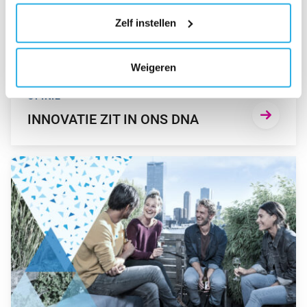
ALTIJD JE TOESTEMMING VOOR DE COOKIES
Zelf instellen
WIJZIGEN.
Weigeren
OPINIE
INNOVATIE ZIT IN ONS DNA
GA NAAR “BEFRANK VIERT 10-JARIG JUBILEUM”