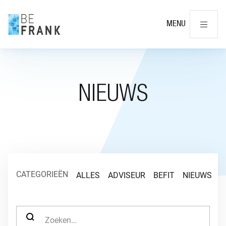
Slu
MENU
NIEUWS
CATEGORIEËN
ALLES
ADVISEUR
BEFIT
NIEUWS
O
ZOEK NAAR: