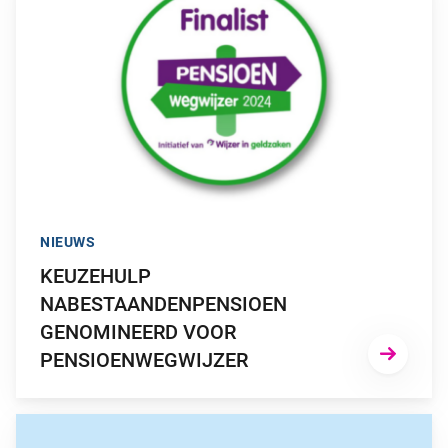
NIEUWS
KEUZEHULP
NABESTAANDENPENSIOEN
GENOMINEERD VOOR
PENSIOENWEGWIJZER
GA NAAR “IMPACT WTP HANGT AF VAN KEUZES DIE WERK