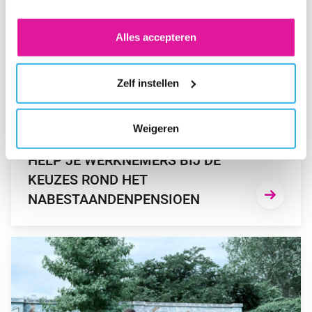
COOKIES. KLIK OP 'WEIGEREN' ALS JE ALLEEN
NOODZAKELIJKE COOKIES WILT. ONDER 'ZELF
Alles accepteren
INSTELLEN' VIND JE MEER INFORMATIE. JE KUNT
ALTIJD JE TOESTEMMING VOOR DE COOKIES
Zelf instellen
WIJZIGEN.
Weigeren
NIEUWS
HELP JE WERKNEMERS BIJ DE
KEUZES ROND HET
NABESTAANDENPENSIOEN
GA NAAR “NU AL NADENKEN OVER HET NIEUWE NABESTA