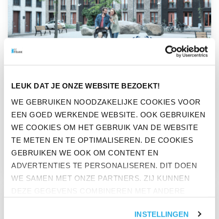
LEUK DAT JE ONZE WEBSITE BEZOEKT!
NIEUWS
WE GEBRUIKEN NOODZAKELIJKE COOKIES VOOR
KEUZEHULP
EEN GOED WERKENDE WEBSITE. OOK GEBRUIKEN
WE COOKIES OM HET GEBRUIK VAN DE WEBSITE
NABESTAANDENPENSIOEN
TE METEN EN TE OPTIMALISEREN. DE COOKIES
GENOMINEERD VOOR PENSIOEN
GEBRUIKEN WE OOK OM CONTENT EN
PRO AWARD 2023
ADVERTENTIES TE PERSONALISEREN. DIT DOEN
WE SAMEN MET ONZE PARTNERS. ZIJ KUNNEN
GA NAAR “HELP JE WERKNEMERS BIJ DE KEUZES ROND H
DEZE GEGEVENS COMBINEREN MET ANDERE
INFORMATIE DIE ZE AL HEBBEN. KLIK OP 'ALLES
INSTELLINGEN
ACCEPTEREN' ALS JE INSTEMT MET ALLE