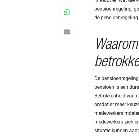
inhoudt en wat die 
pensioenregeling, ge
Deel via WhatsApp
de pensioenregeling 
Delen via e-mail
Waarom 
betrokke
De pensioenregeling 
pensioen is een dure
Betrokkenheid van de
omdat er meer keuzem
medewerkers móeten 
medewerkers zich er
situatie kunnen aan