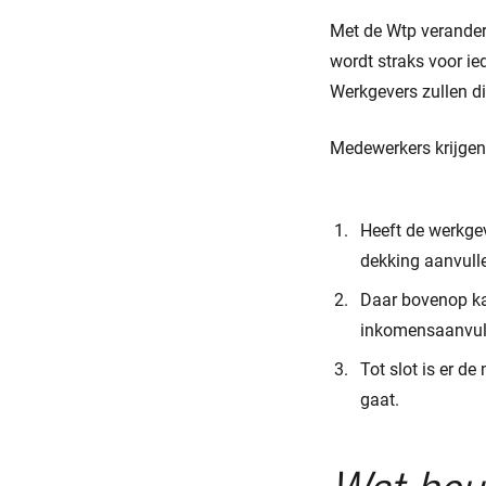
Met de Wtp verander
wordt straks voor i
Werkgevers zullen di
Medewerkers krijgen
Heeft de werkge
dekking aanvull
Daar bovenop ka
inkomensaanvulli
Tot slot is er d
gaat.