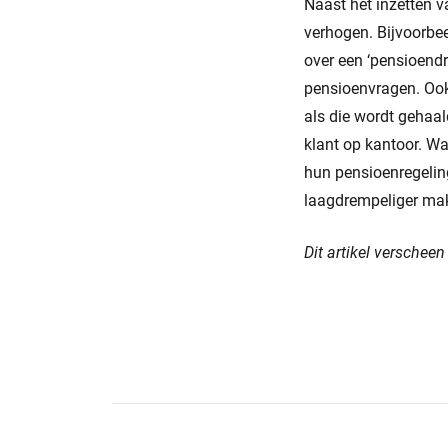
Naast het inzetten v
verhogen. Bijvoorbee
over een ‘pensioend
pensioenvragen. Ook 
als die wordt gehaal
klant op kantoor. W
hun pensioenregelin
laagdrempeliger ma
Dit artikel verschee