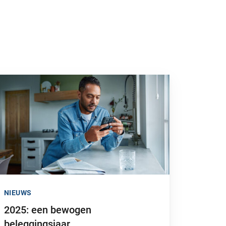
nstelsel heeft flinke fiscale gevolgen”
 naar “2025: een bewogen beleggingsjaar”
NIEUWS
2025: een bewogen
beleggingsjaar