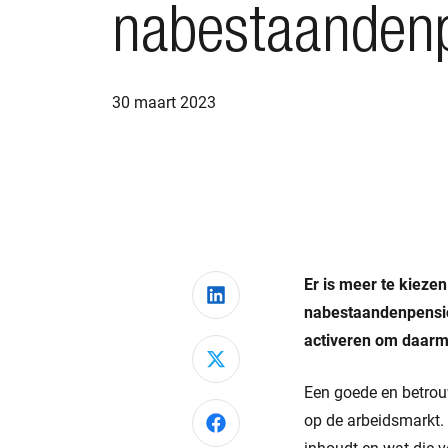
nabestaanden
30 maart 2023
Er is meer te kiezen
Deel via LinkedIn
nabestaandenpensio
activeren om daarm
Deel via X
Een goede en betrouw
op de arbeidsmarkt. 
Deel via Facebook