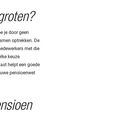
groten?
e je door geen
 samen optrekken. De
medewerkers met die
elke keuze
aast helpt een goede
nieuwe pensioenwet
ensioen