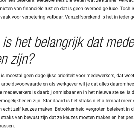
voor hen betekent. Medewerkers die weten wat ze kunnen verwa
nieten van financiële rust en dat is geen overbodige luxe. Toch i
vaak voor verbetering vatbaar. Vanzelfsprekend is het in ieder ge
is het belangrijk dat med
n zijn?
is meestal geen dagelijkse prioriteit voor medewerkers, dat wee
 arbeidsvoorwaarde en als werkgever wil je dat alles daaromhee
 medewerkers is daarbij onmisbaar en in het nieuwe stelsel is d
ogelijkheden zijn. Standaard is het straks niet allemaal meer v
echt zelf keuzes maken. Betrokkenheid vergroten betekent in de
 straks van bewust zijn dat ze keuzes moeten maken en het pe
passen.