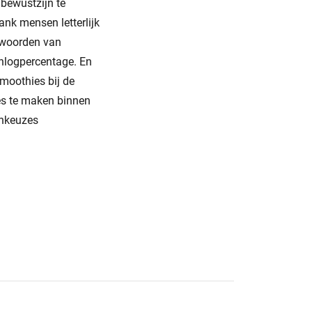
nbewustzijn te
ank mensen letterlijk
ntwoorden van
inlogpercentage. En
smoothies bij de
es te maken binnen
enkeuzes