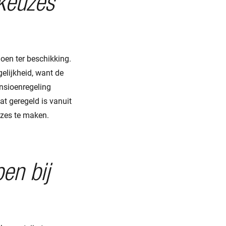
 keuzes
oen ter beschikking.
elijkheid, want de
nsioenregeling
t geregeld is vanuit
uzes te maken.
en bij