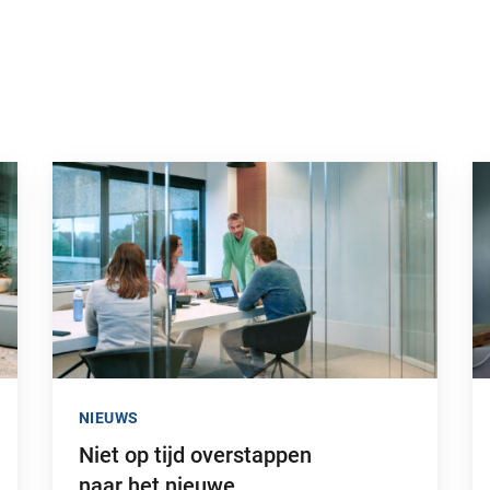
sche factor kan zijn in je bedrijf”
Ga naar “Niet op tijd overstappen naar het nieuwe pensioe
Ga
NIEUWS
Niet op tijd overstappen
naar het nieuwe