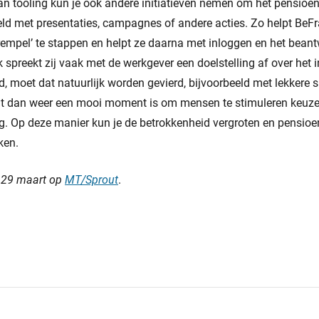
an tooling kun je ook andere initiatieven nemen om het pensioe
ld met presentaties, campagnes of andere acties. Zo helpt BeFr
rempel’ te stappen en helpt ze daarna met inloggen en het bea
spreekt zij vaak met de werkgever een doelstelling af over het 
d, moet dat natuurlijk worden gevierd, bijvoorbeeld met lekkere 
at dan weer een mooi moment is om mensen te stimuleren keuz
g. Op deze manier kun je de betrokkenheid vergroten en pensio
ken.
n 29 maart op
MT/Sprout
.