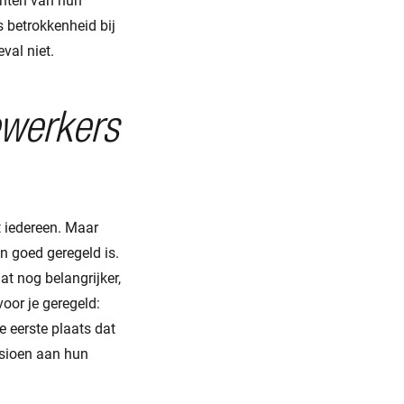
chten van hun
s betrokkenheid bij
val niet.
ewerkers
t iedereen. Maar
n goed geregeld is.
at nog belangrijker,
oor je geregeld:
 eerste plaats dat
nsioen aan hun