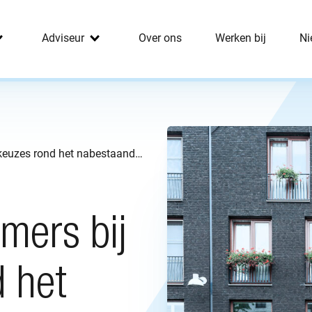
Adviseur
Over ons
Werken bij
Ni
Help je werknemers bij de keuzes rond het nabestaandenpensioen
mers bij
 het