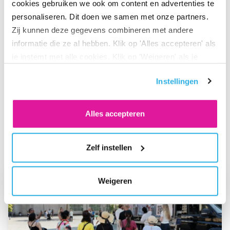
cookies gebruiken we ook om content en advertenties te
personaliseren. Dit doen we samen met onze partners.
Zij kunnen deze gegevens combineren met andere
informatie die ze al hebben. Klik op 'Alles accepteren' als
Deel via LinkedIn
Deel via X
Deel via Facebook
Deel via WhatsApp
Delen via e-mail
je instemt met alle cookies. Klik op 'Weigeren' als je
alleen noodzakelijke cookies wilt. Onder 'Zelf instellen'
Instellingen
vind je meer informatie. Je kunt altijd je toestemming
voor de cookies wijzigen.
Alles accepteren
Ook interessant
Zelf instellen
Ga naar “BeFrank viert 15-jarig jubileum met opvallende cam
Weigeren