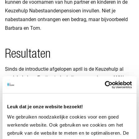
kunnen de voornamen van hun partner en kinderen in de
Keuzehulp Nabestaandenpensioen invullen. Niet je
nabestaanden ontvangen een bedrag, maar bijvoorbeeld
Barbara en Tom.
Resultaten
Sinds de introductie afgelopen april is de Keuzehulp al
vaak bekeken. Er zijn sinds de livegang ook meer ANW-
hiaatverzekeringen aangevraagd, één van de
mogelijkheden binnen het nabestaandenpensioen. De
reacties die we op de tool krijgen zijn zeer positief.
Leuk dat je onze website bezoekt!
Deelnemers ervaren het als overzichtelijk en duidelijk. En
We gebruiken noodzakelijke cookies voor een goed
ook het persoonlijke element wordt positief ontvangen.
werkende website. Ook gebruiken we cookies om het
Daar zijn we natuurlijk trots op!
gebruik van de website te meten en te optimaliseren. De