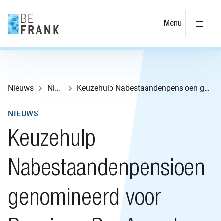
Slu
Menu
Nieuws
Nieuws
Keuzehulp Nabestaandenpensioen genomineerd voor Pensioen Pro Award 2023
NIEUWS
Keuzehulp
Nabestaandenpensioen
genomineerd voor