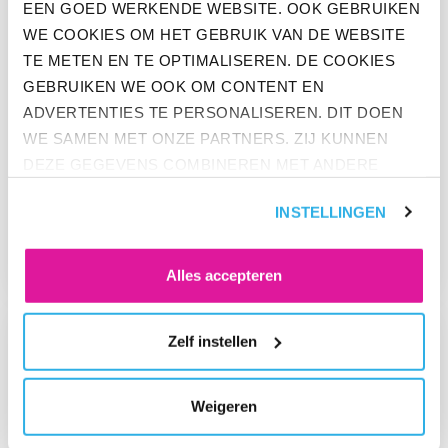
EEN GOED WERKENDE WEBSITE. OOK GEBRUIKEN
WE COOKIES OM HET GEBRUIK VAN DE WEBSITE
TE METEN EN TE OPTIMALISEREN. DE COOKIES
GEBRUIKEN WE OOK OM CONTENT EN
ADVERTENTIES TE PERSONALISEREN. DIT DOEN
WE SAMEN MET ONZE PARTNERS. ZIJ KUNNEN
OPINIE
DEZE GEGEVENS COMBINEREN MET ANDERE
INFORMATIE DIE ZE AL HEBBEN. KLIK OP 'ALLES
TIPS VOOR INNOVATIE – WELKE
INSTELLINGEN
ACCEPTEREN' ALS JE INSTEMT MET ALLE
INSPIRATIE KUN JE HALEN UIT
COOKIES. KLIK OP 'WEIGEREN' ALS JE ALLEEN
ANDERE BRANCHES?
NOODZAKELIJKE COOKIES WILT. ONDER 'ZELF
Alles accepteren
INSTELLEN' VIND JE MEER INFORMATIE. JE KUNT
GA NAAR “PRODUCTINNOVATIE: GENOEG IDEEËN, MAAR TE 
ALTIJD JE TOESTEMMING VOOR DE COOKIES
Zelf instellen
WIJZIGEN.
Weigeren