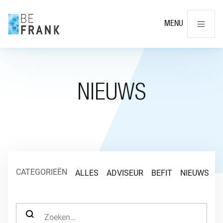
Slu
MENU
NIEUWS
CATEGORIEËN
ALLES
ADVISEUR
BEFIT
NIEUWS
O
ZOEK NAAR: