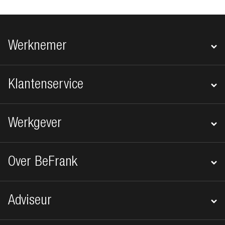
Footer navigatie
Werknemer
Klantenservice
Werkgever
Over BeFrank
Adviseur