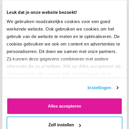
Door goed op de hoogte te blijven van de markt en hier fl­
exibel op in te spelen houden we jouw pensioen in
Leuk dat je onze website bezoekt!
topconditie. Heb je al een pensioen bij BeFrank? Dan kun
We gebruiken noodzakelijke cookies voor een goed
je op je persoonlijke pensioenpagina zien hoe jouw
werkende website. Ook gebruiken we cookies om het
pensioen er voor staat en vind je de belangrijkste
gebruik van de website te meten en te optimaliseren. De
cookies gebruiken we ook om content en advertenties te
updates. Nog geen pensioen bij BeFrank? Vraag je
personaliseren. Dit doen we samen met onze partners.
werkgever naar de mogelijkheden.
Zij kunnen deze gegevens combineren met andere
informatie die ze al hebben. Klik op 'Alles accepteren' als
je instemt met alle cookies. Klik op 'Weigeren' als je
alleen noodzakelijke cookies wilt. Onder 'Zelf instellen'
Instellingen
vind je meer informatie. Je kunt altijd je toestemming
voor de cookies wijzigen.
Alles accepteren
Deel via LinkedIn
Deel via X
Deel via Facebook
Deel via WhatsApp
Delen via e-mail
Zelf instellen