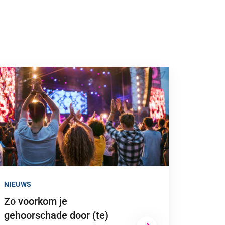
 naar “Zo voorkom je gehoorschade door (te) hard geluid”
NIEUWS
Zo voorkom je
gehoorschade door (te)