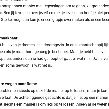
n ontspannen manier met tegenslagen om te gaan, zit grotendeel
 Ben jij tevreden over jezelf en met je leven, dan hoef je niet per
 Sterker nog: dan kun je er een grapje over maken als er een keer 
t maakbaar
t huis van je dromen, een droomgezin. In onze maatschappij lijk h
jgen als je maar hard genoeg je best doet. Maar je hebt het leven
pt iets anders dan je had gehoopt of gaat er wat mis. Dat is ve
ven soms gewoon is wat het is.
ere wegen naar Rome
problemen steeds op dezelfde manier op te lossen, maar je komt 
rlaat. De achterliggende gedachte is dat je niet op één manier 
iet slechts één manier is om iets op te lossen. Alleen al de weten