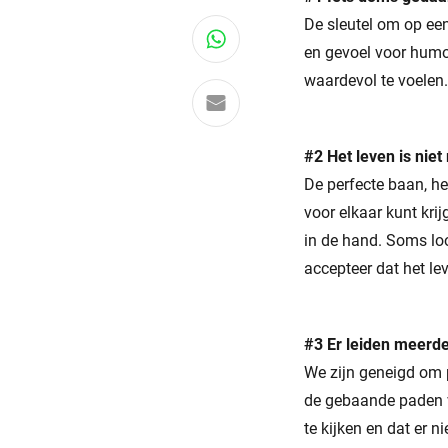
De sleutel om op ee
Deel via WhatsApp
en gevoel voor humor.
waardevol te voelen.
Delen via e-mail
#2 Het leven is nie
De perfecte baan, he
voor elkaar kunt kri
in de hand. Soms loo
accepteer dat het le
#3 Er leiden meerd
We zijn geneigd om 
de gebaande paden ve
te kijken en dat er n