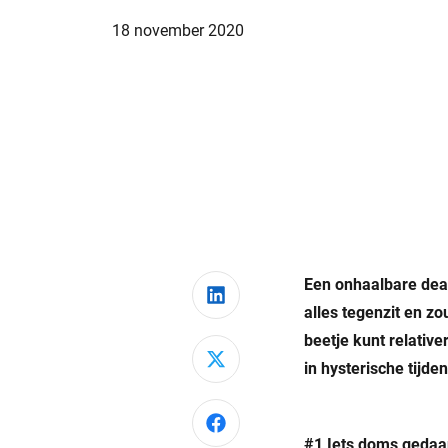
18 november 2020
Een onhaalbare dead
Deel via LinkedIn
alles tegenzit en zo
beetje kunt relative
Deel via X
in hysterische tijden
Deel via Facebook
#1 Iets doms gedaa