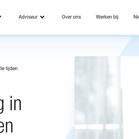
Adviseur
Over ons
Werken bij
Ni
lle tijden
g in
den