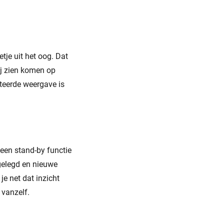
tje uit het oog. Dat
ij zien komen op
tteerde weergave is
geen stand-by functie
gelegd en nieuwe
e net dat inzicht
 vanzelf.