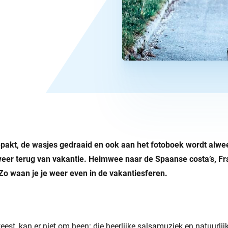
gepakt, de wasjes gedraaid en ook aan het fotoboek wordt alwe
weer terug van vakantie. Heimwee naar de Spaanse costa’s, Fr
Zo waan je je weer even in de vakantiesferen.
eest, kan er niet om heen: die heerlijke salsamuziek en natuurli