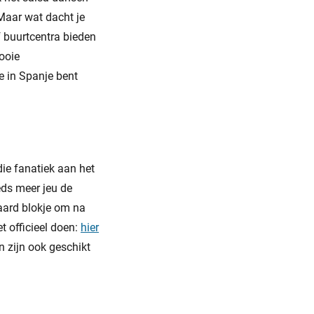
Maar wat dacht je
 buurtcentra bieden
ooie
e in Spanje bent
die fanatiek aan het
eds meer jeu de
aard blokje om na
t officieel doen:
hier
 zijn ook geschikt