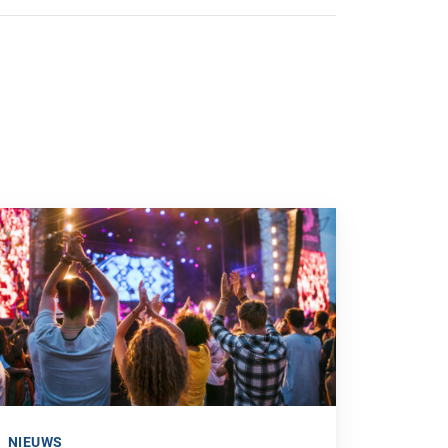
 naar “Zo voorkom je gehoorschade door (te) hard geluid”
NIEUWS