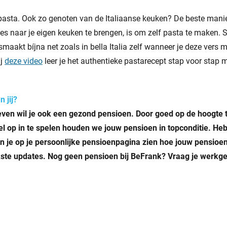
t pasta. Ook zo genoten van de Italiaanse keuken? De beste mani
es naar je eigen keuken te brengen, is om zelf pasta te maken. Sp
het smaakt bíjna net zoals in bella Italia zelf wanneer je deze vers
ij
deze video
leer je het authentieke pastarecept stap voor sta
n jij?
ven wil je ook een gezond pensioen. Door goed op de hoogte t
bel op in te spelen houden we jouw pensioen in topconditie. He
n je op je persoonlijke pensioenpagina zien hoe jouw pensioen
jkste updates. Nog geen pensioen bij BeFrank? Vraag je werkg