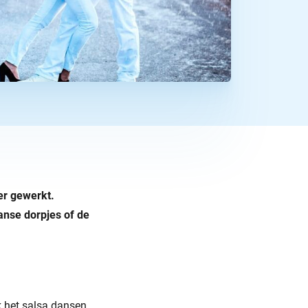
er gewerkt.
anse dorpjes of de
jk het salsa dansen