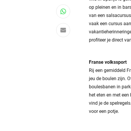
op pleinen en in bar
Deel via WhatsApp
van een salsacursus
vaak een cursus aan.
Delen via e-mail
vakantieherinneringe
profiteer je direct v
Franse volkssport
Rij een gemiddeld Fr
jeu de boulen zijn. 
boulesbanen in park
het eten en met een 
vind je de spelrege
voor een potje.