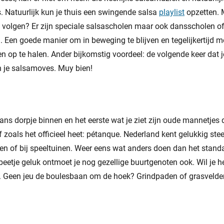
s. Natuurlijk kun je thuis een swingende salsa
playlist
opzetten. 
 volgen? Er zijn speciale salsascholen maar ook dansscholen of
 Een goede manier om in beweging te blijven en tegelijkertijd m
n op te halen. Ander bijkomstig voordeel: de volgende keer dat j
an je salsamoves. Muy bien!
ans dorpje binnen en het eerste wat je ziet zijn oude mannetjes 
Of zoals het officieel heet: pétanque. Nederland kent gelukkig ste
en of bij speeltuinen. Weer eens wat anders doen dan het stand
beetje geluk ontmoet je nog gezellige buurtgenoten ook. Wil je he
ls. Geen jeu de boulesbaan om de hoek? Grindpaden of grasvelden