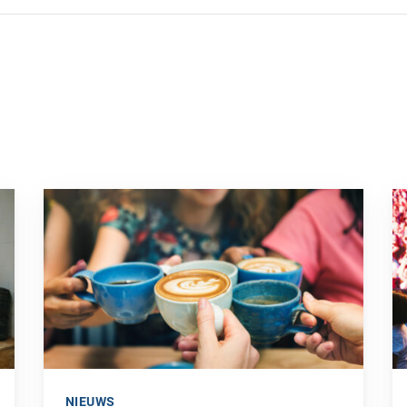
Ga naar “Dit is het effect van koffie op je lichaam”
Ga
NIEUWS