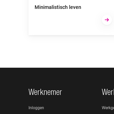
Minimalistisch leven
Footer navigatie
Werknemer
Wer
Inloggen
Werkge