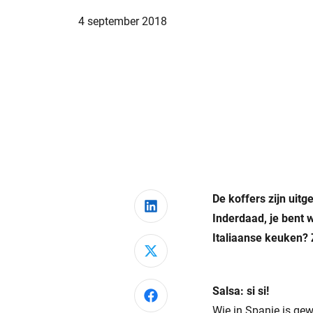
4 september 2018
De koffers zijn uit
Deel via LinkedIn
Inderdaad, je bent 
Italiaanse keuken? 
Deel via X
Salsa: si si!
Deel via Facebook
Wie in Spanje is gew