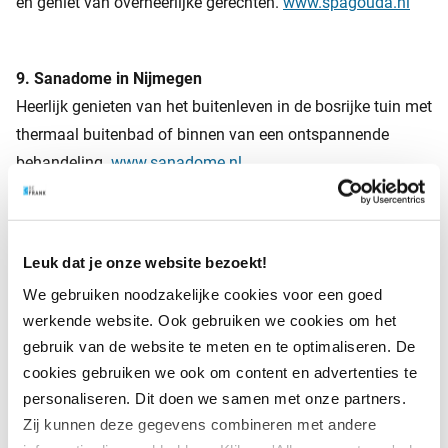
en geniet van overheerlijke gerechten.
www.spagouda.nl
9. Sanadome in Nijmegen
Heerlijk genieten van het buitenleven in de bosrijke tuin met
thermaal buitenbad of binnen van een ontspannende
behandeling.
www.sanadome.nl
10. Spa Zuiver in Amsterdam
Leuk dat je onze website bezoekt!
Van Finse sauna, haarsauna en Romeins caldarium tot
kleurentherapiesauna en muzieksauna. Je treft het hier
We gebruiken noodzakelijke cookies voor een goed
werkende website. Ook gebruiken we cookies om het
allemaal.
www.zuiveramsterdam.nl
gebruik van de website te meten en te optimaliseren. De
cookies gebruiken we ook om content en advertenties te
Hoe financieel fit ben jij?
personaliseren. Dit doen we samen met onze partners.
Zij kunnen deze gegevens combineren met andere
Naast een gezond leven wil je ook een gezond pensioen.