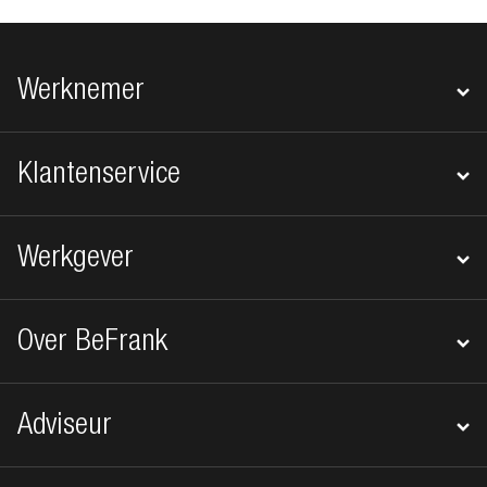
Footer navigatie
Werknemer
Klantenservice
Werkgever
Over BeFrank
Adviseur