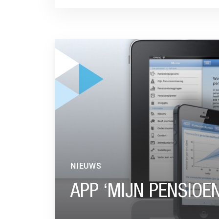
GA NAAR “APP ‘MIJN PENSIOEN’ KRIJGT EEN 
NIEUWS
APP ‘MIJN PENSIOE