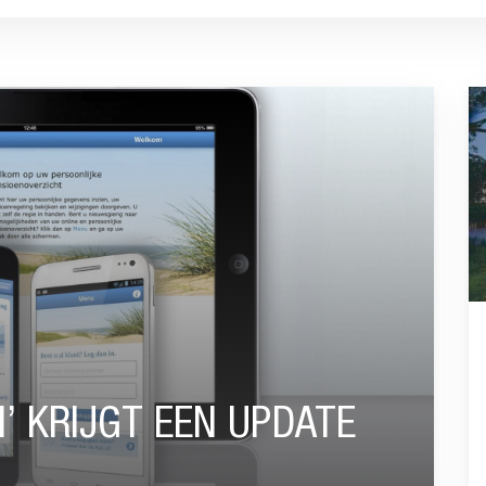
UPDATE”
G
N’ KRIJGT EEN UPDATE