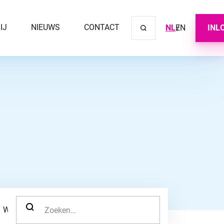
IJ
NIEUWS
CONTACT
NL
EN
INL
Sluit ve
ZOEK NAAR:
WERKNEMER