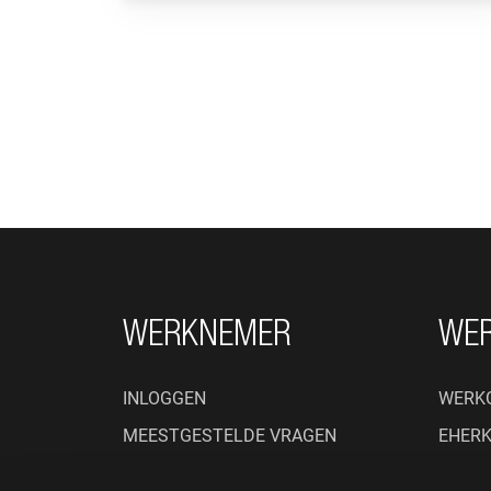
FOOTER NAVIGATIE
WERKNEMER
WE
INLOGGEN
WERK
MEESTGESTELDE VRAGEN
EHER