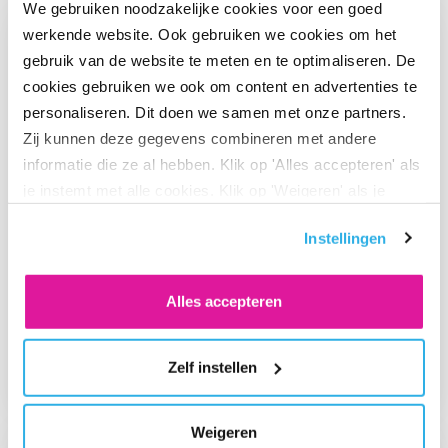
We gebruiken noodzakelijke cookies voor een goed
Ga naar “Waarom pensioen een financiële strategische factor ka
werkende website. Ook gebruiken we cookies om het
gebruik van de website te meten en te optimaliseren. De
cookies gebruiken we ook om content en advertenties te
personaliseren. Dit doen we samen met onze partners.
Zij kunnen deze gegevens combineren met andere
informatie die ze al hebben. Klik op 'Alles accepteren' als
je instemt met alle cookies. Klik op 'Weigeren' als je
alleen noodzakelijke cookies wilt. Onder 'Zelf instellen'
Instellingen
vind je meer informatie. Je kunt altijd je toestemming
voor de cookies wijzigen.
NIEUWS
Alles accepteren
Waarom pensioen een financiële
strategische factor kan zijn in je
bedrijf
Zelf instellen
Ga naar “Niet op tijd overstappen naar het nieuwe pensioenstel
Weigeren