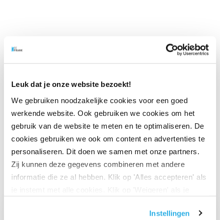
Deel via LinkedIn
Deel via X
Deel via Facebook
Deel via WhatsApp
Delen via e-mail
Leuk dat je onze website bezoekt!
We gebruiken noodzakelijke cookies voor een goed
werkende website. Ook gebruiken we cookies om het
gebruik van de website te meten en te optimaliseren. De
cookies gebruiken we ook om content en advertenties te
personaliseren. Dit doen we samen met onze partners.
Ook interessant
Zij kunnen deze gegevens combineren met andere
informatie die ze al hebben. Klik op 'Alles accepteren' als
je instemt met alle cookies. Klik op 'Weigeren' als je
Ga naar “Waarom pensioen een financiële strategische factor ka
alleen noodzakelijke cookies wilt. Onder 'Zelf instellen'
Instellingen
vind je meer informatie. Je kunt altijd je toestemming