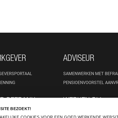
RKGEVER
ADVISEUR
GEVERSPORTAAL
SAMENWERKEN MET BEFRA
KENNING
PENSIOENVOORSTEL AANV
R BEFRANK
WERKEN BIJ
SITE BEZOEKT!
BEFRANK
JN WIJ?
AKELIJKE COOKIES VOOR EEN GOED WERKENDE WEBSIT