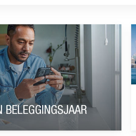
AAR”
G
N BELEGGINGSJAAR