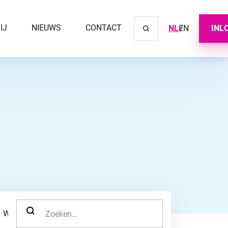
IJ
NIEUWS
CONTACT
NL
EN
INL
Sluit ve
ZOEK NAAR:
WERKNEMER