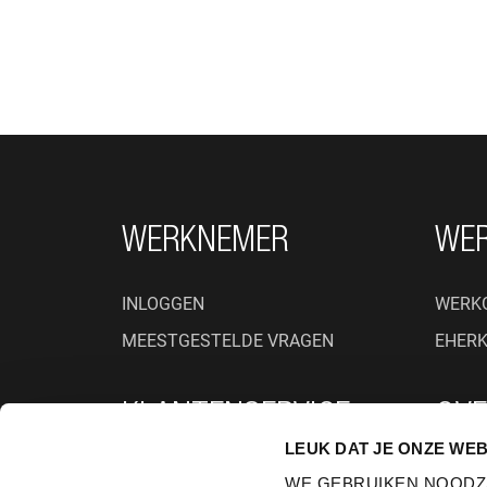
FOOTER NAVIGATIE
WERKNEMER
WE
INLOGGEN
WERK
MEESTGESTELDE VRAGEN
EHER
KLANTENSERVICE
OVE
LEUK DAT JE ONZE WEB
PRIVACYBELEID
WIE ZI
WE GEBRUIKEN NOODZ