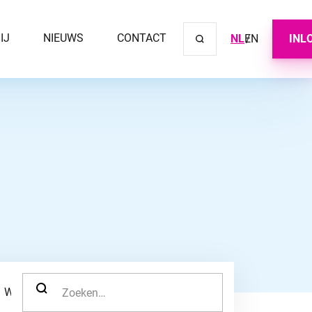
IJ
NIEUWS
CONTACT
NL
EN
INL
Sluit ve
ZOEK NAAR:
WERKNEMER