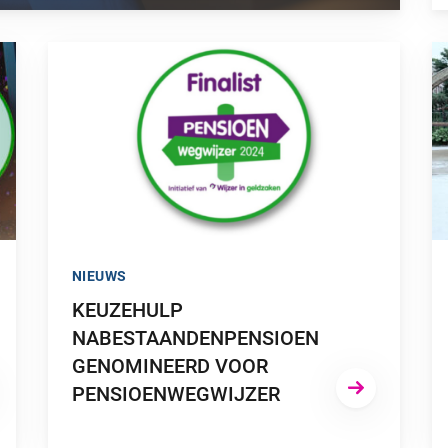
IJZER 2024”
GA NAAR “KEUZEHULP NABESTAANDENPENSIOEN GEN
GA
NIEUWS
KEUZEHULP
NABESTAANDENPENSIOEN
GENOMINEERD VOOR
PENSIOENWEGWIJZER