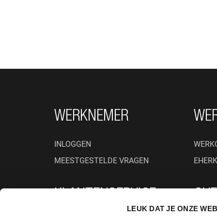
FOOTER NAVIGATIE
WERKNEMER
WE
INLOGGEN
WERK
MEESTGESTELDE VRAGEN
EHER
KLANTENSERVICE
OVE
LEUK DAT JE ONZE WEB