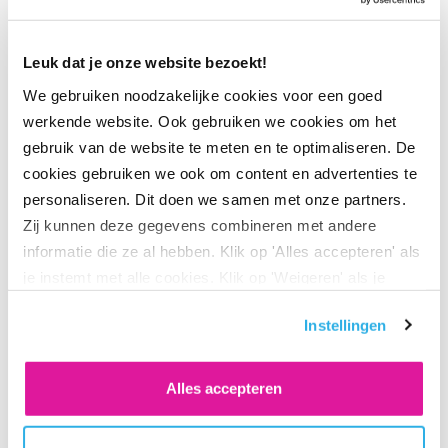
Leuk dat je onze website bezoekt!
Joy Hofman
We gebruiken noodzakelijke cookies voor een goed
werkende website. Ook gebruiken we cookies om het
gebruik van de website te meten en te optimaliseren. De
Nieuwe pensioenwet
cookies gebruiken we ook om content en advertenties te
personaliseren. Dit doen we samen met onze partners.
BeFrank bestaat 13 jaar. ‘Onze missie is sinds dag 1 om
Zij kunnen deze gegevens combineren met andere
pensioen dichterbij te brengen. We willen dat je je pensioen
informatie die ze al hebben. Klik op 'Alles accepteren' als
begrijpt én dat je het kunt beïnvloeden,’ verklaart
je instemt met alle cookies. Klik op 'Weigeren' als je
Rhebergen. ‘Een grote groep Nederlanders heeft nauwelijks
alleen noodzakelijke cookies wilt. Onder 'Zelf instellen'
een idee hoe hoog het pensioen later is. Dat geldt niet bij
Instellingen
vind je meer informatie. Je kunt altijd je toestemming
BeFrank: 86% van de deelnemers is al eens ingelogd op de
voor de cookies wijzigen.
pensioenpagina. Je wil minimaal dat de deelnemer weet
Alles accepteren
wat er is geregeld.’ Met de nieuwe pensioenwet komen er
veel veranderingen aan. ‘Je moet ervoor zorgen dat