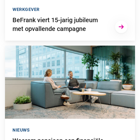
WERKGEVER
BeFrank viert 15-jarig jubileum
met opvallende campagne
Ga naar “Waarom pensioen een financiële strategische factor ka
NIEUWS