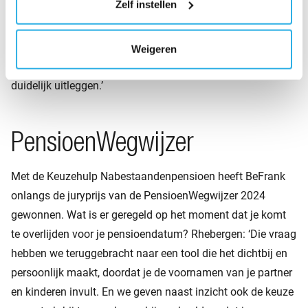
Zelf instellen
mensen snappen wat er gebeurt. Als je het goed doet, is de
overgang een kans. Het grote verschil is dat het pensioen
individueler wordt en in een beschikbare premieregeling
Weigeren
verandert. Dat zijn twee dingen die wij al doen én het
duidelijk uitleggen.’
PensioenWegwijzer
Met de Keuzehulp Nabestaandenpensioen heeft BeFrank
onlangs de juryprijs van de PensioenWegwijzer 2024
gewonnen. Wat is er geregeld op het moment dat je komt
te overlijden voor je pensioendatum? Rhebergen: ‘Die vraag
hebben we teruggebracht naar een tool die het dichtbij en
persoonlijk maakt, doordat je de voornamen van je partner
en kinderen invult. En we geven naast inzicht ook de keuze