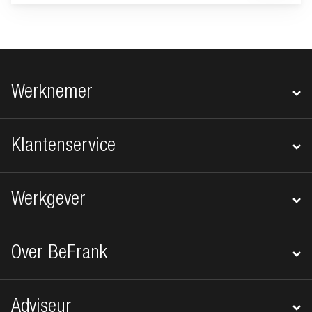
Footer navigatie
Werknemer
Klantenservice
Werkgever
Over BeFrank
Adviseur