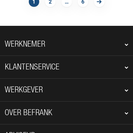
1
2
…
6
VOLGENDE
FOOTER NAVIGATIE
WERKNEMER
KLANTENSERVICE
WERKGEVER
OVER BEFRANK