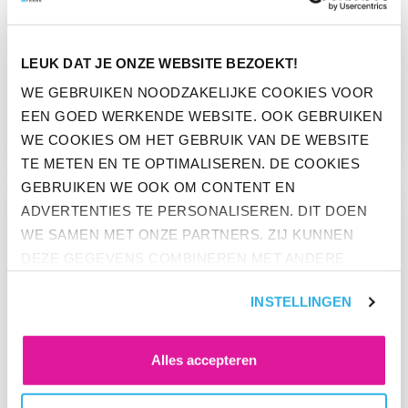
LEUK DAT JE ONZE WEBSITE BEZOEKT!
NIEUWS
WE GEBRUIKEN NOODZAKELIJKE COOKIES VOOR
PENSIOENUITVOERDER BEFRANK
EEN GOED WERKENDE WEBSITE. OOK GEBRUIKEN
IS B CORP GECERTIFICEERD
WE COOKIES OM HET GEBRUIK VAN DE WEBSITE
TE METEN EN TE OPTIMALISEREN. DE COOKIES
GEBRUIKEN WE OOK OM CONTENT EN
GA NAAR “PPI’S KLAAR VOOR NIEUWE PENSIOENSTELSEL”
ADVERTENTIES TE PERSONALISEREN. DIT DOEN
WE SAMEN MET ONZE PARTNERS. ZIJ KUNNEN
DEZE GEGEVENS COMBINEREN MET ANDERE
INFORMATIE DIE ZE AL HEBBEN. KLIK OP 'ALLES
INSTELLINGEN
ACCEPTEREN' ALS JE INSTEMT MET ALLE
COOKIES. KLIK OP 'WEIGEREN' ALS JE ALLEEN
NOODZAKELIJKE COOKIES WILT. ONDER 'ZELF
Alles accepteren
INSTELLEN' VIND JE MEER INFORMATIE. JE KUNT
ALTIJD JE TOESTEMMING VOOR DE COOKIES