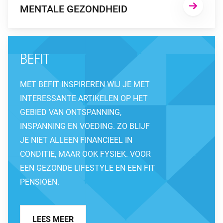
MENTALE GEZONDHEID
BEFIT
MET BEFIT INSPIREREN WIJ JE MET
INTERESSANTE ARTIKELEN OP HET
GEBIED VAN ONTSPANNING,
INSPANNING EN VOEDING. ZO BLIJF
JE NIET ALLEEN FINANCIEEL IN
CONDITIE, MAAR OOK FYSIEK. VOOR
EEN GEZONDE LIFESTYLE EN EEN FIT
PENSIOEN.
LEES MEER