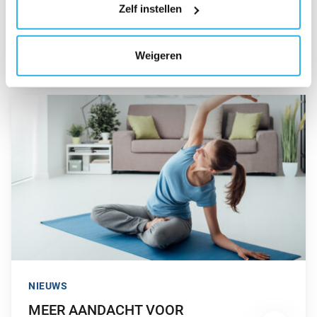
Zelf instellen
WIJZIGEN.
NIEUWS
PPI’S KLAAR VOOR NIEUWE
PENSIOENSTELSEL
Weigeren
GA NAAR “MEER AANDACHT VOOR MENTALE GEZONDHEID
NIEUWS
MEER AANDACHT VOOR