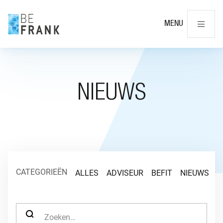
Slu
MENU
NIEUWS
CATEGORIEËN
ALLES
ADVISEUR
BEFIT
NIEUWS
O
ZOEK NAAR: