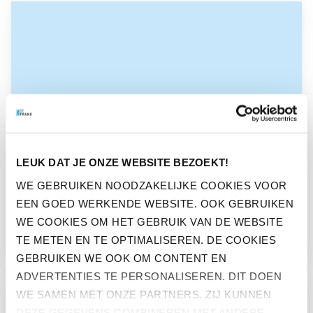
GA NAAR “BEFRANK LANCEERT DE APP ”MIJN PENSIOEN””
LEUK DAT JE ONZE WEBSITE BEZOEKT!
WE GEBRUIKEN NOODZAKELIJKE COOKIES VOOR
PERS
EEN GOED WERKENDE WEBSITE. OOK GEBRUIKEN
BEFRANK LANCEERT DE APP
WE COOKIES OM HET GEBRUIK VAN DE WEBSITE
”MIJN PENSIOEN”
TE METEN EN TE OPTIMALISEREN. DE COOKIES
GEBRUIKEN WE OOK OM CONTENT EN
ADVERTENTIES TE PERSONALISEREN. DIT DOEN
GA NAAR “BEFRANK LANCEERT DE APP ‘MIJN PENSIOEN’”
WE SAMEN MET ONZE PARTNERS. ZIJ KUNNEN
DEZE GEGEVENS COMBINEREN MET ANDERE