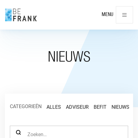
Slu
MENU
NIEUWS
CATEGORIEËN
ALLES
ADVISEUR
BEFIT
NIEUWS
O
ZOEK NAAR: