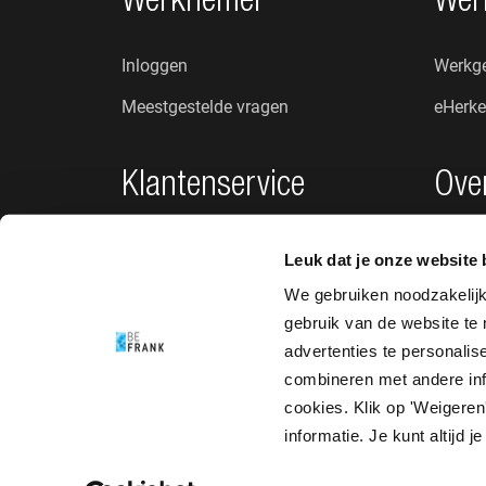
Footer navigatie
Werknemer
Wer
Inloggen
Werkge
Meestgestelde vragen
eHerke
Klantenservice
Ove
Privacybeleid
Wie zij
Leuk dat je onze website 
Klachten en suggesties
Nieuw
We gebruiken noodzakelij
gebruik van de website te
Toegankelijkheid
advertenties te personali
combineren met andere info
cookies. Klik op 'Weigeren'
informatie. Je kunt altijd