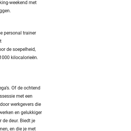
hiking-weekend met
eggen.
 personal trainer
t
or de soepelheid,
1000 kilocalorieën.
ga’s. Of de ochtend
sssessie met een
d door werkgevers die
 werken en gelukkiger
 de deur. Biedt je
men, en die je met