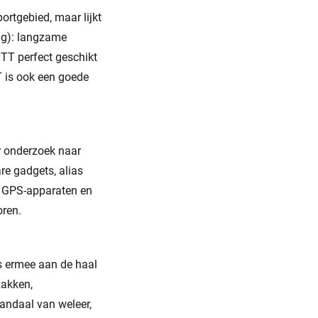
ortgebied, maar lijkt
ing): langzame
ITT perfect geschikt
T is ook een goede
r onderzoek naar
re gadgets, alias
, GPS-apparaten en
oren.
s ermee aan de haal
zakken,
andaal van weleer,