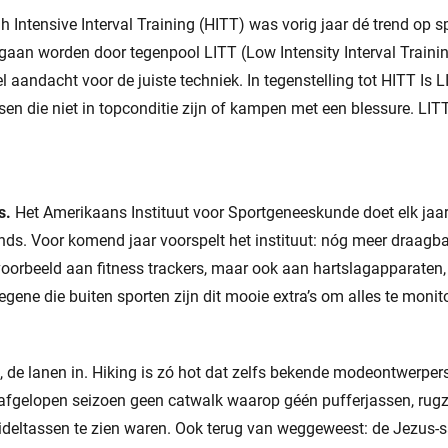
h Intensive Interval Training (HITT) was vorig jaar dé trend op sp
e gaan worden door tegenpool LITT (Low Intensity Interval Train
 aandacht voor de juiste techniek. In tegenstelling tot HITT Is L
en die niet in topconditie zijn of kampen met een blessure. LIT
s.
Het Amerikaans Instituut voor Sportgeneeskunde doet elk jaa
nds. Voor komend jaar voorspelt het instituut: nóg meer draagba
voorbeeld aan fitness trackers, maar ook aan hartslagapparaten
degene die buiten sporten zijn dit mooie extra’s om alles te monit
 de lanen in. Hiking is zó hot dat zelfs bekende modeontwerper
 afgelopen seizoen geen catwalk waarop géén pufferjassen, rug
deltassen te zien waren. Ook terug van weggeweest: de Jezus-s