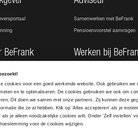
kgever
Adviseur
versportaal
Samenwerken met BeFrank
nning
Pensioenvoorstel aanvragen
r BeFrank
Werken bij BeFra
n wij?
Onze cultuur
bezoekt!
s
Vacatures
ke cookies voor een goed werkende website. Ook gebruiken we 
 meten en te optimaliseren. De cookies gebruiken we ook om con
seren. Dit doen we samen met onze partners. Zij kunnen deze g
rmatie die ze al hebben. Klik op 'Alles accepteren' als je instem
 als je alleen noodzakelijke cookies wilt. Onder 'Zelf instellen' v
 je toestemming voor de cookies wijzigen.