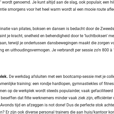
l’ wordt genoemd. Je kunt altijd aan de slag, ook populair, een 
antie smorgens voor het heel warm wordt al een mooie route afl
atie van pilates, boksen en dansen is bedacht door de Zweedse
aint je kracht, snelheid en behendigheid door te ‘luchtboksen’ me
n, terwijl je ondertussen dansbewegingen maakt die zorgen vo
ng en uithoudingsvermogen. Je verbrandt per sessie zo’n 800 à 
plek.
De werkdag afsluiten met een bootcamp-sessie met je colle
menlijke training: een rondje hardlopen, gymnastiekles of fitne
ainen op de werkplek wordt steeds populairder, vaak gefaciliteer
e beseffen dat fitte werknemers minder vaak ziek zijn, efficiënter
’s-Avonds tijd en afzeggen is not done! Dus de perfecte stok achter
an? Er zijn ook diverse personal trainers die aan huis/kantoor ko