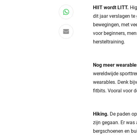
HIIT wordt LITT.
Hig
Deel via WhatsApp
dit jaar verslagen t
bewegingen, met veel
Delen via e-mail
voor beginners, mens
hersteltraining.
Nog meer wearable
wereldwijde sporttre
wearables. Denk bij
fitbits. Vooral voor 
Hiking.
De paden op,
zijn gegaan. Er was
bergschoenen en bui