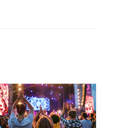
 naar “Zo voorkom je gehoorschade door (te) hard geluid”