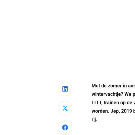
Met de zomer in aan
Deel via LinkedIn
wintervachtje? We p
LITT, trainen op de
Deel via X
worden. Jep, 2019 b
rij.
Deel via Facebook