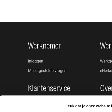
Footer navigatie
Werknemer
Wer
Inloggen
Werkge
Meestgestelde vragen
eHerke
Klantenservice
Ove
Privacybeleid
Wie zij
Leuk dat je onze website 