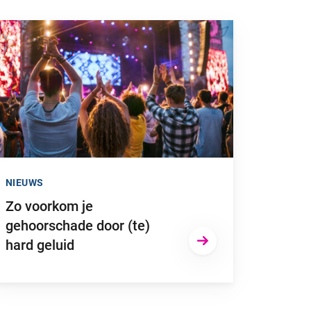
 naar “Zo voorkom je gehoorschade door (te) hard geluid”
NIEUWS
Zo voorkom je
gehoorschade door (te)
hard geluid