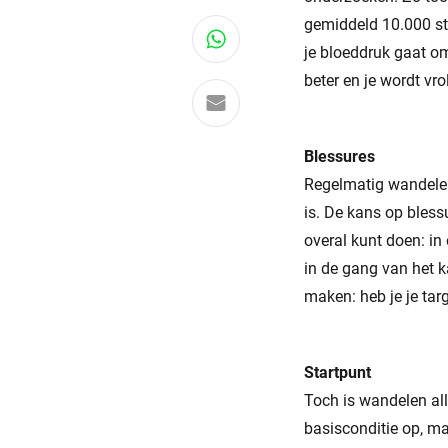
gemiddeld 10.000 sta
Deel via WhatsApp
je bloeddruk gaat oml
beter en je wordt vrol
Delen via e-mail
Blessures
Regelmatig wandelen
is. De kans op bless
overal kunt doen: in
in de gang van het k
maken: heb je je tar
Startpunt
Toch is wandelen all
basisconditie op, m