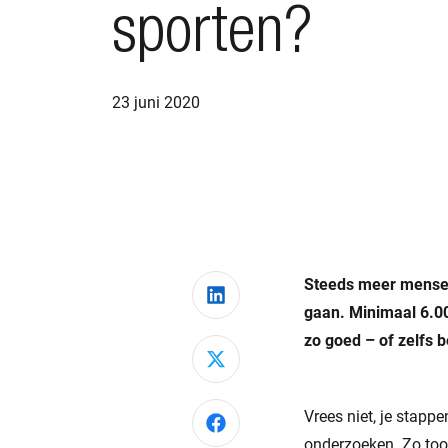
sporten?
23 juni 2020
Steeds meer mensen 
Deel via LinkedIn
gaan. Minimaal 6.00
zo goed – of zelfs 
Deel via X
Vrees niet, je stappe
Deel via Facebook
onderzoeken. Zo toon