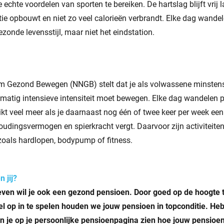
chte voordelen van sporten te bereiken. De hartslag blijft vrij 
itie opbouwt en niet zo veel calorieën verbrandt. Elke dag wande
ezonde levensstijl, maar niet het eindstation.
m Gezond Bewegen (NNGB) stelt dat je als volwassene minsten
matig intensieve intensiteit moet bewegen. Elke dag wandelen p
eikt veel meer als je daarnaast nog één of twee keer per week een
houdingsvermogen en spierkracht vergt. Daarvoor zijn activiteit
, zoals hardlopen, bodypump of fitness.
n jij?
ven wil je ook een gezond pensioen. Door goed op de hoogte t
bel op in te spelen houden we jouw pensioen in topconditie. He
n je op je persoonlijke pensioenpagina zien hoe jouw pensioen