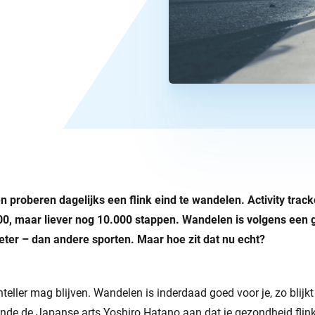
proberen dagelijks een flink eind te wandelen. Activity track
0, maar liever nog 10.000 stappen. Wandelen is volgens een 
beter – dan andere sporten. Maar hoe zit dat nu echt?
nteller mag blijven. Wandelen is inderdaad goed voor je, zo blijkt 
de de Japanse arts Yoshiro Hatano aan dat je gezondheid flink 