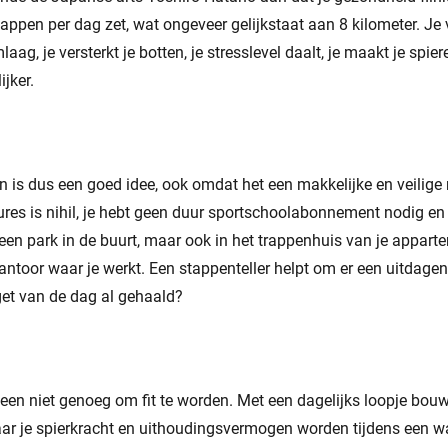
ppen per dag zet, wat ongeveer gelijkstaat aan 8 kilometer. Je 
aag, je versterkt je botten, je stresslevel daalt, je maakt je spier
ijker.
 is dus een goed idee, ook omdat het een makkelijke en veilig
ures is nihil, je hebt geen duur sportschoolabonnement nodig en h
 een park in de buurt, maar ook in het trappenhuis van je appa
antoor waar je werkt. Een stappenteller helpt om er een uitdagen
get van de dag al gehaald?
een niet genoeg om fit te worden. Met een dagelijks loopje bouw
aar je spierkracht en uithoudingsvermogen worden tijdens een w