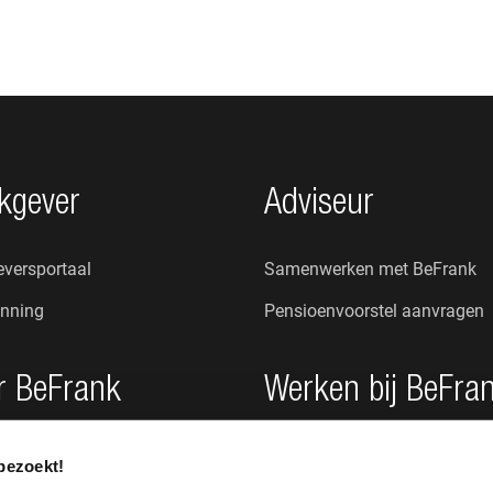
kgever
Adviseur
versportaal
Samenwerken met BeFrank
nning
Pensioenvoorstel aanvragen
r BeFrank
Werken bij BeFra
n wij?
Onze cultuur
bezoekt!