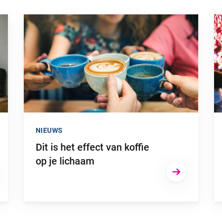
Ga naar “Dit is het effect van koffie op je lichaam”
Ga
NIEUWS
Dit is het effect van koffie
op je lichaam