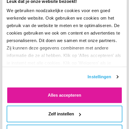
Leuk dat je onze website bezoekt!
je op je persoonlijke pensioenpagina zien hoe jouw
We gebruiken noodzakelijke cookies voor een goed
pensioen er voor staat en vind je de belangrijkste
werkende website. Ook gebruiken we cookies om het
updates. Nog geen pensioen bij BeFrank? Vraag je
gebruik van de website te meten en te optimaliseren. De
werkgever naar de mogelijkheden.
cookies gebruiken we ook om content en advertenties te
personaliseren. Dit doen we samen met onze partners.
Zij kunnen deze gegevens combineren met andere
informatie die ze al hebben. Klik op 'Alles accepteren' als
je instemt met alle cookies. Klik op 'Weigeren' als je
alleen noodzakelijke cookies wilt. Onder 'Zelf instellen'
Instellingen
vind je meer informatie. Je kunt altijd je toestemming
voor de cookies wijzigen.
Alles accepteren
Deel via LinkedIn
Deel via X
Deel via Facebook
Deel via WhatsApp
Delen via e-mail
Zelf instellen