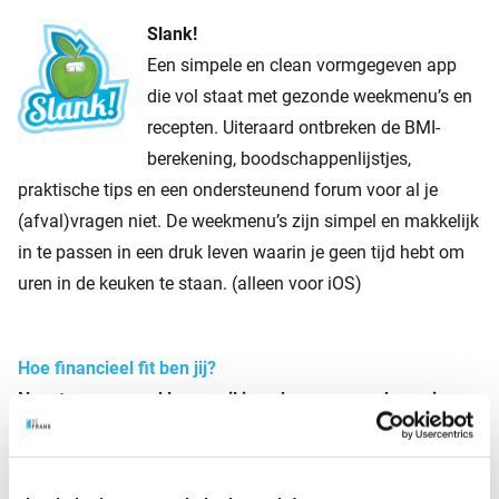
Slank!
Een simpele en clean vormgegeven app
die vol staat met gezonde weekmenu’s en
recepten. Uiteraard ontbreken de BMI-
berekening, boodschappenlijstjes,
praktische tips en een ondersteunend forum voor al je
(afval)vragen niet. De weekmenu’s zijn simpel en makkelijk
in te passen in een druk leven waarin je geen tijd hebt om
uren in de keuken te staan. (alleen voor iOS)
Hoe financieel fit ben jij?
Naast een gezond leven wil je ook een gezond pensioen.
Door goed op de hoogte te blijven van de markt en hier fl­
exibel op in te spelen houden we jouw pensioen in
topconditie. Heb je al een pensioen bij BeFrank? Dan kun