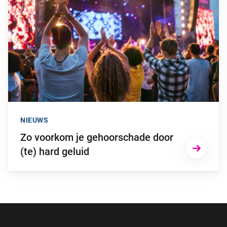
NIEUWS
Zo voorkom je gehoorschade door
(te) hard geluid
Footer navigatie