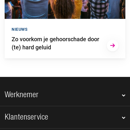
NIEUWS
Zo voorkom je gehoorschade door
(te) hard geluid
Footer navigatie
Werknemer
Klantenservice