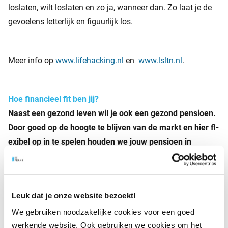
loslaten, wilt loslaten en zo ja, wanneer dan. Zo laat je de
gevoelens letterlijk en figuurlijk los.
Meer info op
www.lifehacking.nl
en
www.lsltn.nl
.
Hoe financieel fit ben jij?
Naast een gezond leven wil je ook een gezond pensioen.
Door goed op de hoogte te blijven van de markt en hier fl­
exibel op in te spelen houden we jouw pensioen in
topconditie. Heb je al een pensioen bij BeFrank? Dan kun
je op je persoonlijke pensioenpagina zien hoe jouw
pensioen er voor staat en vind je de belangrijkste
Leuk dat je onze website bezoekt!
updates. Nog geen pensioen bij BeFrank? Vraag je
We gebruiken noodzakelijke cookies voor een goed
werkgever naar de mogelijkheden.
werkende website. Ook gebruiken we cookies om het