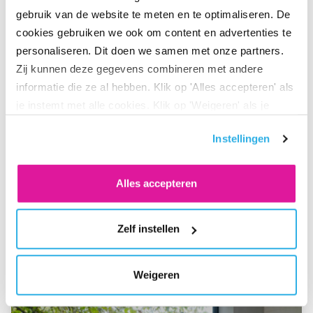
gebruik van de website te meten en te optimaliseren. De
cookies gebruiken we ook om content en advertenties te
personaliseren. Dit doen we samen met onze partners.
Zij kunnen deze gegevens combineren met andere
informatie die ze al hebben. Klik op 'Alles accepteren' als
je instemt met alle cookies. Klik op 'Weigeren' als je
alleen noodzakelijke cookies wilt. Onder 'Zelf instellen'
Instellingen
vind je meer informatie. Je kunt altijd je toestemming
Deel via LinkedIn
Deel via X
Deel via Facebook
Deel via WhatsApp
Delen via e-mail
voor de cookies wijzigen.
Alles accepteren
Zelf instellen
Ook interessant
Weigeren
Ga naar “Minimalistisch leven”