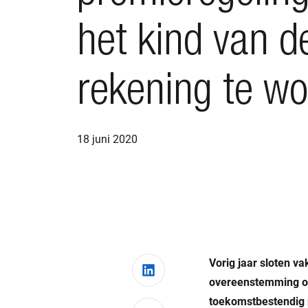
het kind van d
rekening te w
18 juni 2020
Vorig jaar sloten v
Deel via LinkedIn
overeenstemming ove
toekomstbestendig 