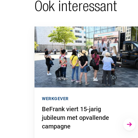
Ook interessant
Ga naar “BeFrank viert 15-jarig jubileum met 
WERKGEVER
BeFrank viert 15-jarig
jubileum met opvallende
campagne