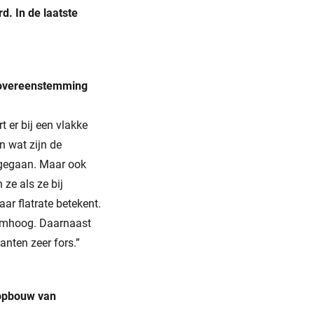
. In de laatste
r overeenstemming
t er bij een vlakke
n wat zijn de
ingegaan. Maar ook
ze als ze bij
ar flatrate betekent.
 omhoog. Daarnaast
nten zeer fors.”
nopbouw van