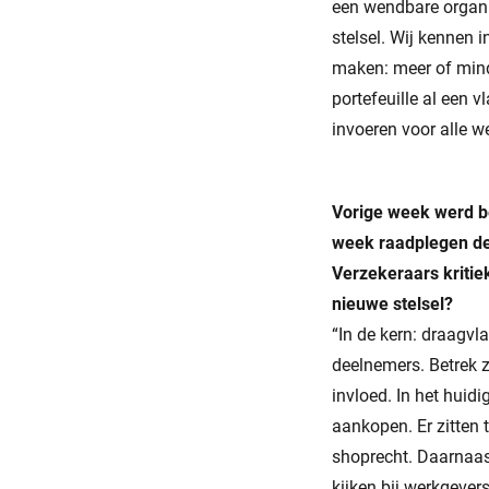
een wendbare organis
stelsel. Wij kennen
maken: meer of mind
portefeuille al een
invoeren voor alle w
Vorige week werd b
week raadplegen de
Verzekeraars kritie
nieuwe stelsel?
“In de kern: draagvla
deelnemers. Betrek z
invloed. In het huidi
aankopen. Er zitten 
shoprecht. Daarnaas
kijken bij werkgever