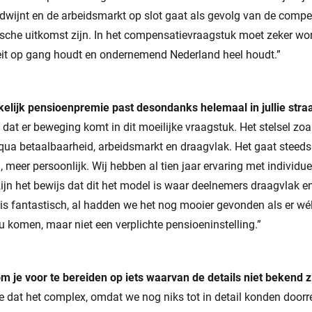
rdwijnt en de arbeidsmarkt op slot gaat als gevolg van de comp
sche uitkomst zijn. In het compensatievraagstuk moet zeker w
teit op gang houdt en ondernemend Nederland heel houdt.”
kelijk pensioenpremie past desondanks helemaal in jullie straa
 dat er beweging komt in dit moeilijke vraagstuk. Het stelsel z
qua betaalbaarheid, arbeidsmarkt en draagvlak. Het gaat steeds
 meer persoonlijk. Wij hebben al tien jaar ervaring met individuel
ijn het bewijs dat dit het model is waar deelnemers draagvlak e
 is fantastisch, al hadden we het nog mooier gevonden als er wél
komen, maar niet een verplichte pensioeninstelling.”
om je voor te bereiden op iets waarvan de details niet bekend z
e dat het complex, omdat we nog niks tot in detail konden doorr