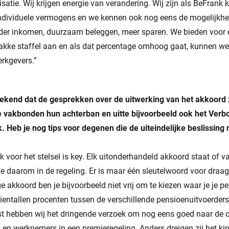
atie. Wij krijgen energie van verandering. Wij zijn als BeFrank 
 individuele vermogens en we kennen ook nog eens de mogelijkh
er inkomen, duurzaam beleggen, meer sparen. We bieden voor 
 vlakke staffel aan en als dat percentage omhoog gaat, kunnen w
erkgevers.”
ekend dat de gesprekken over de uitwerking van het akkoord 
 vakbonden hun achterban en uitte bijvoorbeeld ook het Verb
k. Heb je nog tips voor degenen die de uiteindelijke beslissing
k voor het stelsel is key. Elk uitonderhandeld akkoord staat of va
e daarom in de regeling. Er is maar één sleutelwoord voor draag
ge akkoord ben je bijvoorbeeld niet vrij om te kiezen waar je je 
tientallen procenten tussen de verschillende pensioenuitvoerder
t hebben wij het dringende verzoek om nog eens goed naar de 
s en werknemers in een premieregeling. Anders dreigen zij het ki