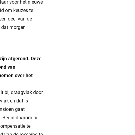
klaar voor het nieuwe
eid om keuzes te
een deel van de
e dat morgen
zijn afgerond. Deze
ond van
 nemen over het
lt bij draagvlak door
vlak en dat is
pensioen gaat
s. Begin daarom bij
compensatie te
nd van de rekening te