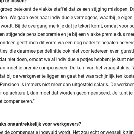
op te lossen?
 groep betekent de vlakke staffel dat ze een stijging mislopen. 
n. We gaan over naar individuele vermogens, waarbij je eigen
r wordt. Bij de overgang merk je dat je tekort komt, omdat voor
en stijgende pensioenpremie en je bij een vlakke premie dus me
ondsen geeft men dit vorm via een nog nader te bepalen herver
ies, die daarmee per definitie ook niet voor iedereen even gunstig
t niet doen, omdat we al individuele potjes hebben; je kunt nie
Dan moet je premie compenseren. De kern van het vraagstuk is: 
at bij de werkgever te liggen en gaat het waarschijnlijk ten kos
Pensioen is immers niet meer dan uitgesteld salaris. De werkne
e er op achteruit, dan moet dat worden gecompenseerd. Je kunt je
oet compenseren.”
raks onaantrekkelijk voor werkgevers?
e de compensatie ingevuld wordt. Het zou echt onwenselijk zijn