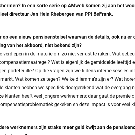
schermen? In een korte serie op AMweb komen zij aan het woord
ieel directeur Jan Hein Rhebergen van PPI BeFrank.
or op een nieuw pensioenstelsel waarvan de details, ook nu e
king van het akkoord, niet bekend zijn?
te verdiepen in de materie om zo niet verrast te raken. Wat gebeur
 compensatiemaatregel? Wat is eigenlijk de gemiddelde leeftijd e
gen portefeuille? Op die vragen zijn we tijdens interne sessies 
markt. Wat komen ze tegen? Welke dilemma’s zijn er? Wat horen 
lle klanten hebben we specifiek doorgerekend wat de overgang na
ze klanten heeft veel jongere werknemers; daar gaat de premie
ompensatieproblematiek gekeken en deze impact is voor veel kla
ere werknemers zijn straks meer geld kwijt aan de pensioe