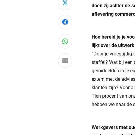
Deel via X
doen zij achter de 
aflevering commerc
Deel via Facebook
Hoe bereid je je vo
Deel via WhatsApp
lijkt over de uitwer
“Door je vroegtijdig 
Delen via e-mail
staffel? Wat bij een
gemiddelden in je ei
extern met de advies
klanten zijn? Voor a
Tien procent van on
hebben we naar de c
Werkgevers met oud