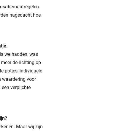
ensatiemaatregelen.
orden nagedacht hoe
tje.
oals we hadden, was
 meer de richting op
e potjes, individuele
n waardering voor
 een verplichte
ijn?
ekenen. Maar wij zijn