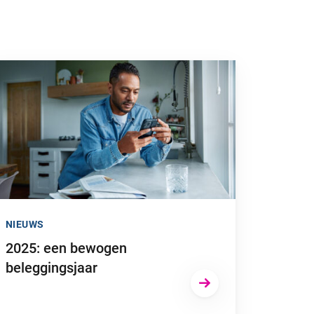
or kan zijn in je bedrijf”
 naar “2025: een bewogen beleggingsjaar”
NIEUWS
2025: een bewogen
beleggingsjaar