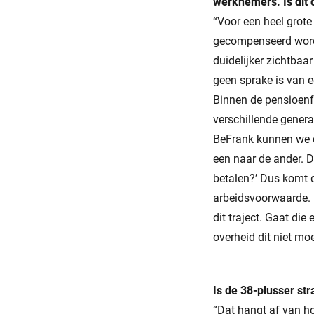
werknemers. Is dit 
“Voor een heel grote
gecompenseerd worde
duidelijker zichtbaa
geen sprake is van e
Binnen de pensioenf
verschillende generat
BeFrank kunnen we da
een naar de ander. 
betalen?’ Dus komt d
arbeidsvoorwaarde. 
dit traject. Gaat di
overheid dit niet m
Is de 38-plusser st
“Dat hangt af van ho