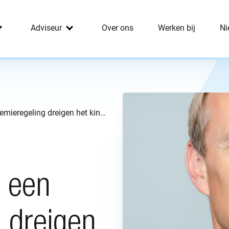
Adviseur
Over ons
Werken bij
Ni
Werkgevers en werknemers in een premieregeling dreigen het kind van de rekening te worden
n
 een
 dreigen