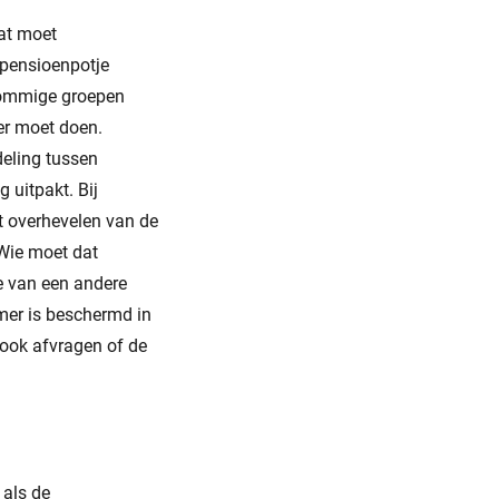
Dat moet
 pensioenpotje
 sommige groepen
er moet doen.
deling tussen
 uitpakt. Bij
t overhevelen van de
‘Wie moet dat
te van een andere
mer is beschermd in
 ook afvragen of de
 als de