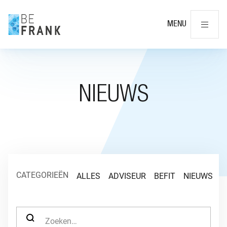
Slu
MENU
NIEUWS
CATEGORIEËN
ALLES
ADVISEUR
BEFIT
NIEUWS
O
ZOEK NAAR: