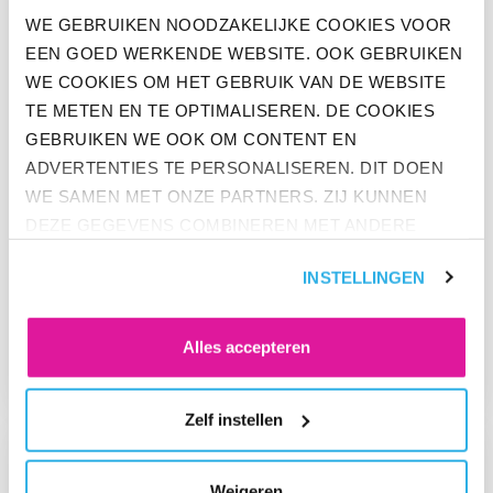
WE GEBRUIKEN NOODZAKELIJKE COOKIES VOOR
EEN GOED WERKENDE WEBSITE. OOK GEBRUIKEN
WE COOKIES OM HET GEBRUIK VAN DE WEBSITE
TE METEN EN TE OPTIMALISEREN. DE COOKIES
GEBRUIKEN WE OOK OM CONTENT EN
ADVERTENTIES TE PERSONALISEREN. DIT DOEN
WE SAMEN MET ONZE PARTNERS. ZIJ KUNNEN
DEZE GEGEVENS COMBINEREN MET ANDERE
PERS
INFORMATIE DIE ZE AL HEBBEN. KLIK OP 'ALLES
ONDANKS PANDEMIEPERIKELEN
INSTELLINGEN
ACCEPTEREN' ALS JE INSTEMT MET ALLE
ZIJN NEDERLANDERS MET BAAN
COOKIES. KLIK OP 'WEIGEREN' ALS JE ALLEEN
OPMERKELIJK POSITIEF
NOODZAKELIJKE COOKIES WILT. ONDER 'ZELF
Alles accepteren
GESTEMD
INSTELLEN' VIND JE MEER INFORMATIE. JE KUNT
ALTIJD JE TOESTEMMING VOOR DE COOKIES
Zelf instellen
WIJZIGEN.
GA NAAR “EERLIJKE COLLEGA’S BELANGRIJK VOOR WERKG
Weigeren