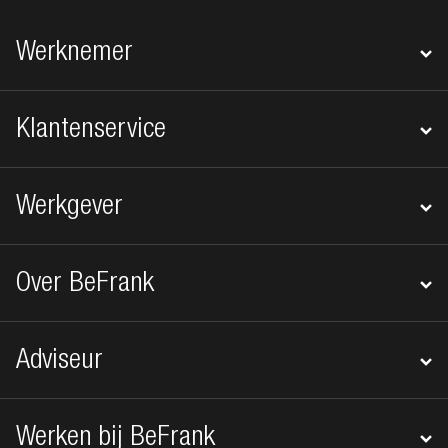
Footer navigatie
Werknemer
Klantenservice
Werkgever
Over BeFrank
Adviseur
Werken bij BeFrank