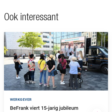
Ook interessant
Ga naar “BeFrank viert 15-jarig jubileum met opvallende cam
WERKGEVER
BeFrank viert 15-jarig jubileum