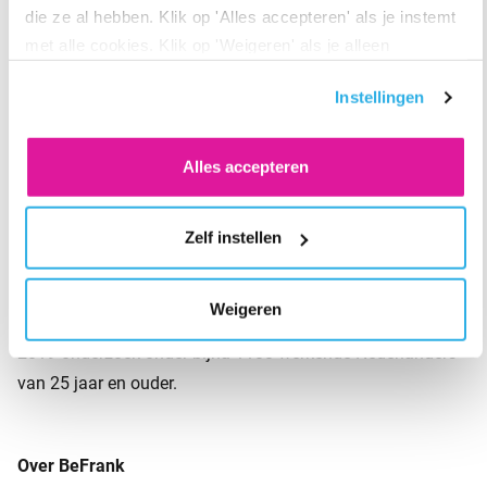
die ze al hebben. Klik op 'Alles accepteren' als je instemt
met alle cookies. Klik op 'Weigeren' als je alleen
noodzakelijke cookies wilt. Onder 'Zelf instellen' vind je
Instellingen
meer informatie. Je kunt altijd je toestemming voor de
cookies wijzigen.
Alles accepteren
Zelf instellen
Over het onderzoek
Weigeren
In opdracht van BeFrank deed Panelwizard eind oktober
2019 onderzoek onder bijna 1100 werkende Nederlanders
van 25 jaar en ouder.
Over BeFrank