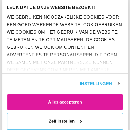
LEUK DAT JE ONZE WEBSITE BEZOEKT!
WE GEBRUIKEN NOODZAKELIJKE COOKIES VOOR
EEN GOED WERKENDE WEBSITE. OOK GEBRUIKEN
WE COOKIES OM HET GEBRUIK VAN DE WEBSITE
TE METEN EN TE OPTIMALISEREN. DE COOKIES
GEBRUIKEN WE OOK OM CONTENT EN
ADVERTENTIES TE PERSONALISEREN. DIT DOEN
WE SAMEN MET ONZE PARTNERS. ZIJ KUNNEN
DEZE GEGEVENS COMBINEREN MET ANDERE
PERS
INFORMATIE DIE ZE AL HEBBEN. KLIK OP 'ALLES
WERKENDE NEDERLANDER WIL IN
INSTELLINGEN
ACCEPTEREN' ALS JE INSTEMT MET ALLE
2023 VOORAL BEZUINIGEN
COOKIES. KLIK OP 'WEIGEREN' ALS JE ALLEEN
NOODZAKELIJKE COOKIES WILT. ONDER 'ZELF
Alles accepteren
INSTELLEN' VIND JE MEER INFORMATIE. JE KUNT
GA NAAR “ONDANKS PANDEMIEPERIKELEN ZIJN NEDERLAN
ALTIJD JE TOESTEMMING VOOR DE COOKIES
Zelf instellen
WIJZIGEN.