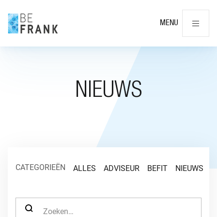
Slu
MENU
NIEUWS
CATEGORIEËN
ALLES
ADVISEUR
BEFIT
NIEUWS
O
ZOEK NAAR: