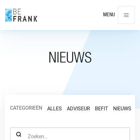
Slu
MENU
NIEUWS
CATEGORIEËN
ALLES
ADVISEUR
BEFIT
NIEUWS
O
ZOEK NAAR: