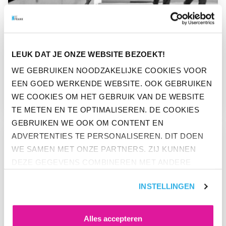
LEUK DAT JE ONZE WEBSITE BEZOEKT!
WE GEBRUIKEN NOODZAKELIJKE COOKIES VOOR
OPINIE
EEN GOED WERKENDE WEBSITE. OOK GEBRUIKEN
DE KOEPELVRIJSTELLING
WE COOKIES OM HET GEBRUIK VAN DE WEBSITE
TE METEN EN TE OPTIMALISEREN. DE COOKIES
GEBRUIKEN WE OOK OM CONTENT EN
GA NAAR “DE PPI: REVOLUTIE IN DE NEDERLANDSE PENSI
ADVERTENTIES TE PERSONALISEREN. DIT DOEN
WE SAMEN MET ONZE PARTNERS. ZIJ KUNNEN
DEZE GEGEVENS COMBINEREN MET ANDERE
INFORMATIE DIE ZE AL HEBBEN. KLIK OP 'ALLES
INSTELLINGEN
ACCEPTEREN' ALS JE INSTEMT MET ALLE
COOKIES. KLIK OP 'WEIGEREN' ALS JE ALLEEN
NOODZAKELIJKE COOKIES WILT. ONDER 'ZELF
Alles accepteren