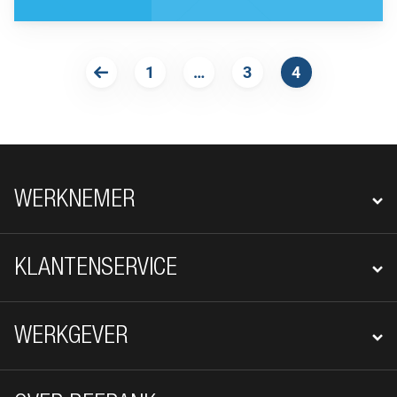
1
…
3
4
VORIGE
FOOTER NAVIGATIE
WERKNEMER
KLANTENSERVICE
WERKGEVER