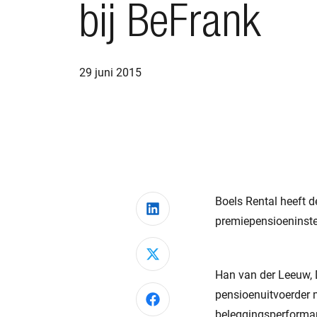
bij BeFrank
29 juni 2015
Boels Rental heeft 
Deel via LinkedIn
premiepensioeninste
Deel via X
Han van der Leeuw, 
pensioenuitvoerder
Deel via Facebook
beleggingsperforman