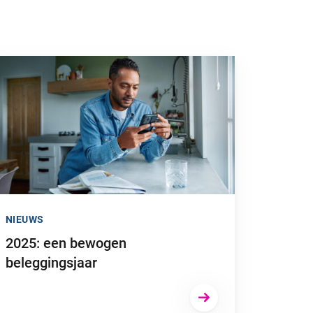
nstelsel heeft flinke fiscale gevolgen”
 naar “2025: een bewogen beleggingsjaar”
NIEUWS
2025: een bewogen
beleggingsjaar