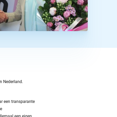
in Nederland.
ar een transparante
de
llemaal een eigen