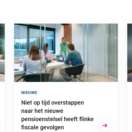
sche factor kan zijn in je bedrijf”
Ga naar “Niet op tijd overstappen naar het nieuwe pensioe
Ga
NIEUWS
Niet op tijd overstappen
naar het nieuwe
pensioenstelsel heeft flinke
fiscale gevolgen