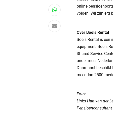
online pensioenport
Deel via WhatsApp
volgen. Wij zijn erg 
Delen via e-mail
Over Boels Rental
Boels Rental is een
equipment. Boels Re
Shared Service Cente
onder meer Nederland
Daarnaast beschikt 
meer dan 2500 mede
Foto:
Links Han van der Le
Pensioenconsultant 