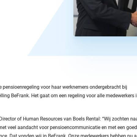
de pensioenregeling voor haar werknemers ondergebracht bij
lling BeFrank. Het gaat om een regeling voor alle medewerkers 
Director of Human Resources van Boels Rental: “Wij zochten na
 met veel aandacht voor pensioencommunicatie en met een goe
ce. Dat vonden wij in BeFrank. Onze medewerkers hebben nu a