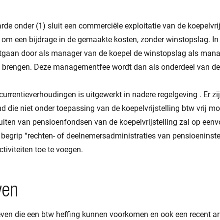
de onder (1) sluit een commerciële exploitatie van de koepelvrijs
 om een bijdrage in de gemaakte kosten, zonder winstopslag. In 
tgaan door als manager van de koepel de winstopslag als man
te brengen. Deze managementfee wordt dan als onderdeel van de
currentieverhoudingen is uitgewerkt in nadere regelgeving . Er zi
d die niet onder toepassing van de koepelvrijstelling btw vrij 
luiten van pensioenfondsen van de koepelvrijstelling zal op een
begrip “rechten- of deelnemersadministraties van pensioeninstel
tiviteiten toe te voegen.
ven
even die een btw heffing kunnen voorkomen en ook een recent ar