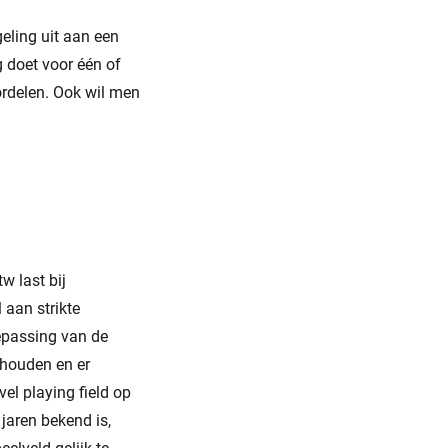
eling uit aan een
g doet voor één of
ordelen. Ook wil men
w last bij
 aan strikte
epassing van de
ehouden en er
el playing field op
jaren bekend is,