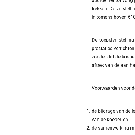
duurde het tot vorig
trekken. De vrijstell
inkomens boven €10
De koepelvrijstelling
prestaties verrichte
zonder dat de koepel
aftrek van de aan ha
Voorwaarden voor de 
de bijdrage van de l
van de koepel, en
de samenwerking mag