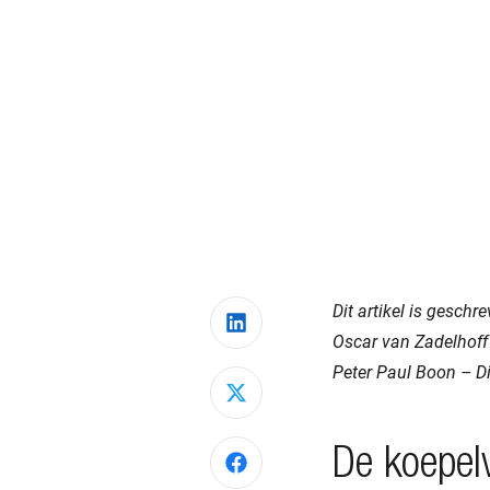
Dit artikel is geschr
Deel via LinkedIn
Oscar van Zadelhoff
Peter Paul Boon – Di
Deel via X
De koepelvr
Deel via Facebook