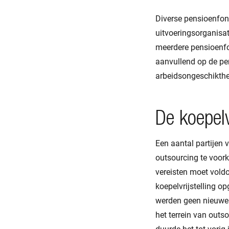
Diverse pensioenfon
uitvoeringsorganisati
meerdere pensioenfo
aanvullend op de pe
arbeidsongeschikthei
De koepelvr
Een aantal partijen 
outsourcing te voork
vereisten moet vold
koepelvrijstelling o
werden geen nieuwe r
het terrein van outs