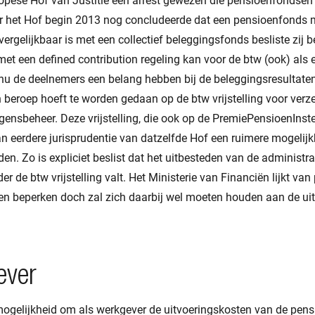
opese Hof van Justitie een arrest gewezen die pensioenfondsen 
aar het Hof begin 2013 nog concludeerde dat een pensioenfonds 
 vergelijkbaar is met een collectief beleggingsfonds besliste zij b
et een defined contribution regeling kan voor de btw (ook) als
 de deelnemers een belang hebben bij de beleggingsresultaten
en beroep hoeft te worden gedaan op de btw vrijstelling voor ver
gensbeheer. Deze vrijstelling, die ook op de PremiePensioenInst
van eerdere jurisprudentie van datzelfde Hof een ruimere mogelijk
den. Zo is expliciet beslist dat het uitbesteden van de administr
 de btw vrijstelling valt. Het Ministerie van Financiën lijkt van 
llen beperken doch zal zich daarbij wel moeten houden aan de ui
ever
mogelijkheid om als werkgever de uitvoeringskosten van de pens