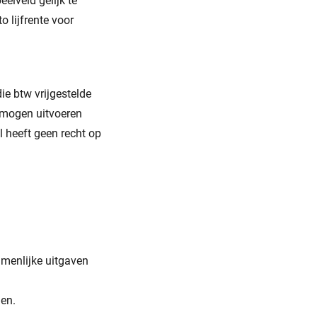
elveld gelijk te
o lijfrente voor
die btw vrijgestelde
) mogen uitvoeren
l heeft geen recht op
amenlijke uitgaven
den.