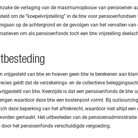
t inzake de verlaging van de maximumopbouw van pensioenen 
teld om de “koepelvrijstelling” in de btw voor pensioenfondsen t
 ingaan op de achtergrond en de gevolgen van het vervallen van d
rnatieven om als pensioenfonds toch een btw vrijstelling deelach
tbesteding
n vrijgesteld van btw en hoeven geen btw te berekenen aan klan
ecies geldt dat de verzekerings- en de collectieve beleggingsacti
vrijgesteld van btw. Keerzijde is dat een pensioenfonds de btw
rengen waardoor deze btw een kostenpost vormt. Bij outsourcing 
ich deze beperking van het aftrekrecht, waardoor niet altijd ee
worden gemaakt. Het uitbesteden van de pensioenadministratie le
 door het pensioenfonds verschuldigde vergoeding.