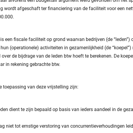
 jaar alvorens een budgettair argument werd gevonden om het spe
ing wordt afgeschaft ter financiering van de faciliteit voor een nett
0.000.
 is een fiscale faciliteit op grond waarvan bedrijven (de “leden”) 
n hun (operationele) activiteiten in gezamenlijkheid (de “koepel”
 over de bijdrage van de leden btw hoeft te berekenen. De koepe
ar in rekening gebrachte btw.
toepassing van deze vrijstelling zijn:
eden dient te zijn bepaald op basis van ieders aandeel in de gez
 niet tot ernstige verstoring van concurrentieverhoudingen lei