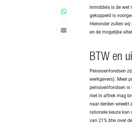
Inmiddels is de we
Deel via WhatsApp
gekoppeld is voorges
Hieronder zullen wij
Delen via e-mail
en de mogelijke alte
BTW en ui
Pensioenfondsen zij
werkgevers). Meer pr
pensioenfondsen is 
niet in aftrek mag b
naar derden wreekt z
rationele keuze kan 
van 21% btw over de