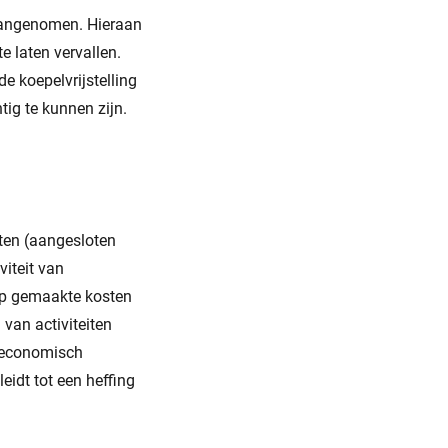
aangenomen. Hieraan
e laten vervallen.
e koepelvrijstelling
tig te kunnen zijn.
ten (aangesloten
viteit van
 op gemaakte kosten
van activiteiten
n economisch
idt tot een heffing