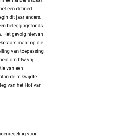
in een ander fiscaal
met een defined
egin dit jaar anders.
 een beleggingsfonds
. Het gevolg hiervan
zekeraars maar op die
elling van toepassing
heid om btw vrij
atie van een
plan de reikwijdte
tleg van het Hof van
ioenregeling voor