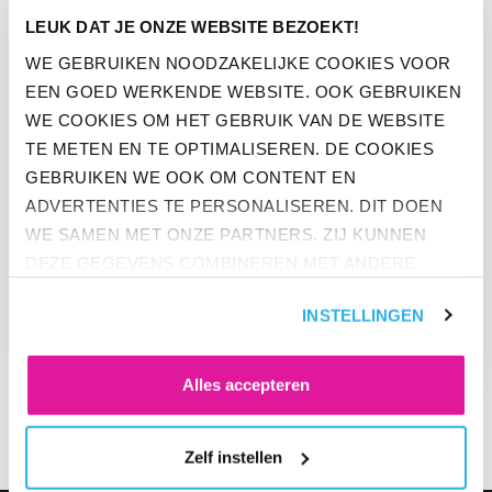
LEUK DAT JE ONZE WEBSITE BEZOEKT!
WE GEBRUIKEN NOODZAKELIJKE COOKIES VOOR
EEN GOED WERKENDE WEBSITE. OOK GEBRUIKEN
WE COOKIES OM HET GEBRUIK VAN DE WEBSITE
TE METEN EN TE OPTIMALISEREN. DE COOKIES
GEBRUIKEN WE OOK OM CONTENT EN
ADVERTENTIES TE PERSONALISEREN. DIT DOEN
WE SAMEN MET ONZE PARTNERS. ZIJ KUNNEN
DEZE GEGEVENS COMBINEREN MET ANDERE
OPINIE
INFORMATIE DIE ZE AL HEBBEN. KLIK OP 'ALLES
ADVIESROL HOORT NIET THUIS
INSTELLINGEN
ACCEPTEREN' ALS JE INSTEMT MET ALLE
BIJ PENSIOENUITVOERDER
COOKIES. KLIK OP 'WEIGEREN' ALS JE ALLEEN
NOODZAKELIJKE COOKIES WILT. ONDER 'ZELF
Alles accepteren
INSTELLEN' VIND JE MEER INFORMATIE. JE KUNT
ALTIJD JE TOESTEMMING VOOR DE COOKIES
Zelf instellen
WIJZIGEN.