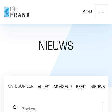
Slu
MENU
NIEUWS
CATEGORIEËN
ALLES
ADVISEUR
BEFIT
NIEUWS
O
ZOEK NAAR: