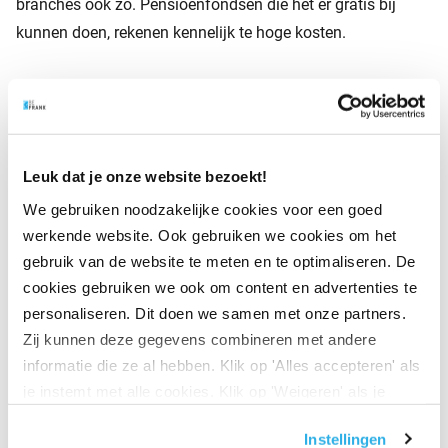
branches ook zo. Pensioenfondsen die het er gratis bij
kunnen doen, rekenen kennelijk te hoge kosten.
Het streven van de AFM naar meer pensioeninzicht en
het pensioendashboard waardeer ik. De gekozen oplossing
is wat mij betreft echter niet de juiste. Een
Leuk dat je onze website bezoekt!
pensioenuitvoerder moet geen advies gaan geven. De
We gebruiken noodzakelijke cookies voor een goed
consument is meer gebaat bij een totaal financieel advies
werkende website. Ook gebruiken we cookies om het
van een onafhankelijk adviseur.
gebruik van de website te meten en te optimaliseren. De
cookies gebruiken we ook om content en advertenties te
personaliseren. Dit doen we samen met onze partners.
Folkert Pama, directievoorzitter van BeFrank.
Zij kunnen deze gegevens combineren met andere
informatie die ze al hebben. Klik op 'Alles accepteren' als
je instemt met alle cookies. Klik op 'Weigeren' als je
Bekijk ook de andere
columns en opinie-artikelen van
alleen noodzakelijke cookies wilt. Onder 'Zelf instellen'
Folkert Pama
en lees zijn visie over pensioen.
Instellingen
vind je meer informatie. Je kunt altijd je toestemming