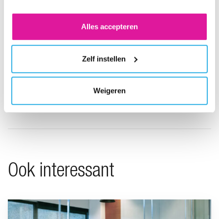
voor de cookies wijzigen.
Alles accepteren
Zelf instellen
Deel via LinkedIn
Deel via X
Deel via Facebook
Deel via WhatsApp
Delen via e-mail
Weigeren
Ook interessant
Ga naar “Niet op tijd overstappen naar het nieuwe pensioenstel