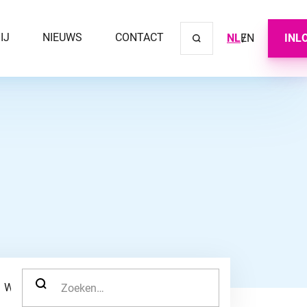
IJ
NIEUWS
CONTACT
NL
EN
INL
Sluit ve
ZOEK NAAR:
WERKNEMER