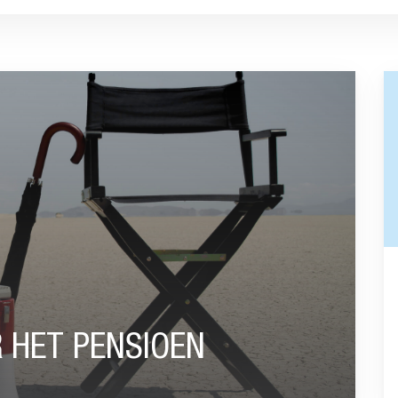
N”
GA
R HET PENSIOEN