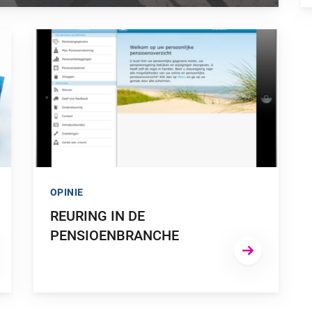
ËN, MAAR TE VEEL REGELS”
GA NAAR “REURING IN DE PENSIOENBRANCHE”
OPINIE
REURING IN DE
PENSIOENBRANCHE