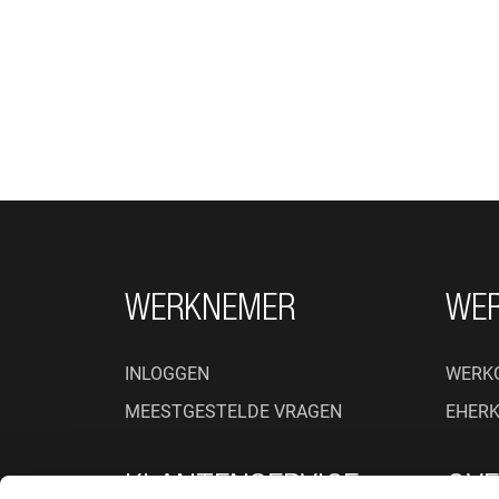
FOOTER NAVIGATIE
WERKNEMER
WE
INLOGGEN
WERK
MEESTGESTELDE VRAGEN
EHER
KLANTENSERVICE
OVE