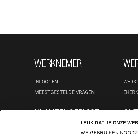
FOOTER NAVIGATIE
WERKNEMER
WE
INLOGGEN
WERK
MEESTGESTELDE VRAGEN
EHER
KLANTENSERVICE
OVE
LEUK DAT JE ONZE WEB
PRIVACYBELEID
WIE ZI
WE GEBRUIKEN NOODZ