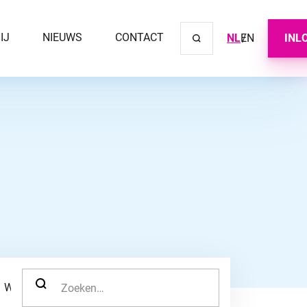
IJ
NIEUWS
CONTACT
NL
EN
INL
Sluit ve
ZOEK NAAR:
WERKNEMER