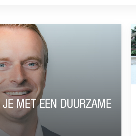
DUURZAME PENSIOENREGELING”
GA
 JE MET EEN DUURZAME