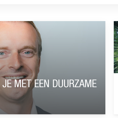
DUURZAME PENSIOENREGELING”
G
 JE MET EEN DUURZAME