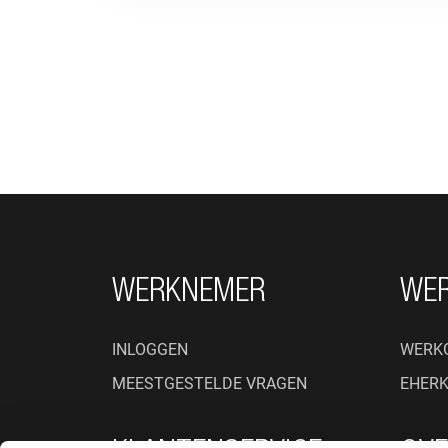
FOOTER NAVIGATIE
WERKNEMER
WE
INLOGGEN
WERK
MEESTGESTELDE VRAGEN
EHER