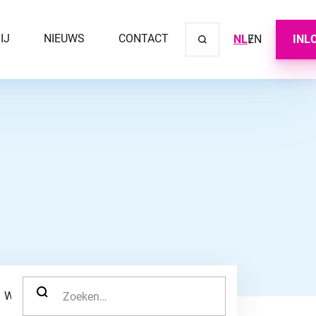
IJ
NIEUWS
CONTACT
NL
EN
INL
Sluit ve
ZOEK NAAR:
WERKNEMER