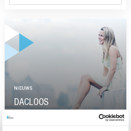
GA NAAR “DACLOOS”
NIEUWS
DACLOOS
GA NAAR “BINCKBANK KIEST VOOR PENSIOEN BIJ PPI”