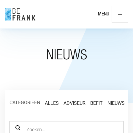
Slu
MENU
NIEUWS
CATEGORIEËN
ALLES
ADVISEUR
BEFIT
NIEUWS
O
ZOEK NAAR: