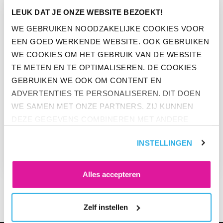
LEUK DAT JE ONZE WEBSITE BEZOEKT!
WE GEBRUIKEN NOODZAKELIJKE COOKIES VOOR
EEN GOED WERKENDE WEBSITE. OOK GEBRUIKEN
WE COOKIES OM HET GEBRUIK VAN DE WEBSITE
TE METEN EN TE OPTIMALISEREN. DE COOKIES
GEBRUIKEN WE OOK OM CONTENT EN
ADVERTENTIES TE PERSONALISEREN. DIT DOEN
WE SAMEN MET ONZE PARTNERS. ZIJ KUNNEN
DEZE GEGEVENS COMBINEREN MET ANDERE
NIEUWS
INFORMATIE DIE ZE AL HEBBEN. KLIK OP 'ALLES
BINCKBANK KIEST VOOR
INSTELLINGEN
ACCEPTEREN' ALS JE INSTEMT MET ALLE
PENSIOEN BIJ PPI
COOKIES. KLIK OP 'WEIGEREN' ALS JE ALLEEN
NOODZAKELIJKE COOKIES WILT. ONDER 'ZELF
Alles accepteren
INSTELLEN' VIND JE MEER INFORMATIE. JE KUNT
ALTIJD JE TOESTEMMING VOOR DE COOKIES
Zelf instellen
WIJZIGEN.