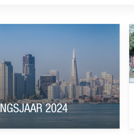
”
G
INGSJAAR 2024