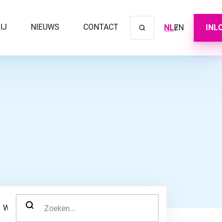
IJ
NIEUWS
CONTACT
NL
EN
INL
Sluit ve
ZOEK NAAR:
WERKNEMER