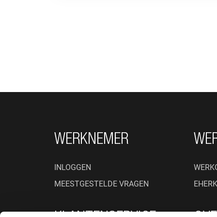
FOOTER NAVIGATIE
WERKNEMER
WE
INLOGGEN
WERK
MEESTGESTELDE VRAGEN
EHER